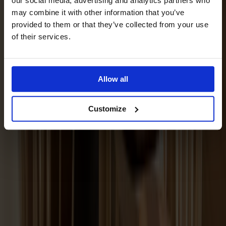
our social media, advertising and analytics partners who
may combine it with other information that you’ve
provided to them or that they’ve collected from your use
of their services.
Allow all
Lilla Åland Stol Björk
Customize
Fr.
4 690 kr
+
12