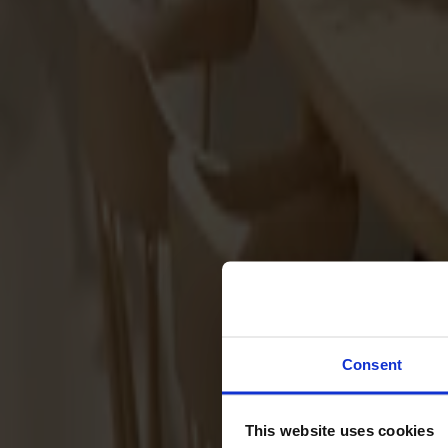
Svenska
Sittmöbler
Stolar
Barstolar
Pallar
Fåtöljer
Soffor
Fotpallar
Bord
Matbord
Soffbord
Consent
Satsbord
Tilläggsskivor / iläggsskivor
This website uses cookies