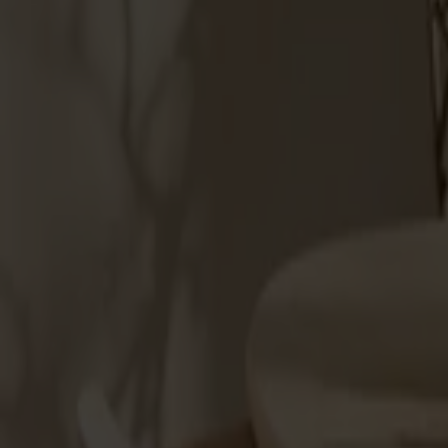
Möbler
Om oss
Bästsäljare
Formgivare
Om våra möbler
Stolab Professional
Hitta butik