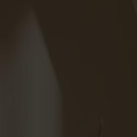
Varukorg
Massiva trämöbler tillverkade i Smålandsstenar