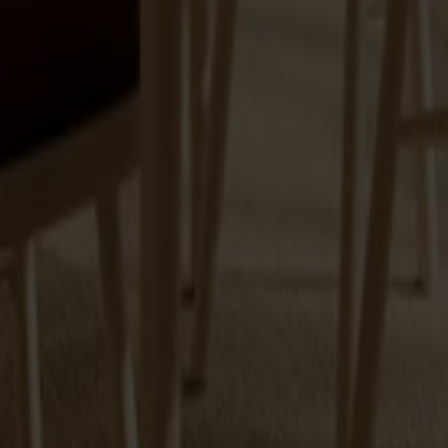
rä, tillverkade med omsorg i Smålandsstenar. Genom att kombinera
ka pinnstolar till moderna stolar för kök och matplats, inklusive des