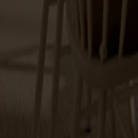
Alt
Stolar
Matbord
Stolab Professional
Hitta butik
Stolar
Upptäck Stolabs sortiment av stolar och pinnstolar i massivt t
vi stolar som håller över tid. I sortimentet finns allt från klassis
och utföranden för att hitta stolar som passar ditt hem.
36 produkter
Filter
(1)