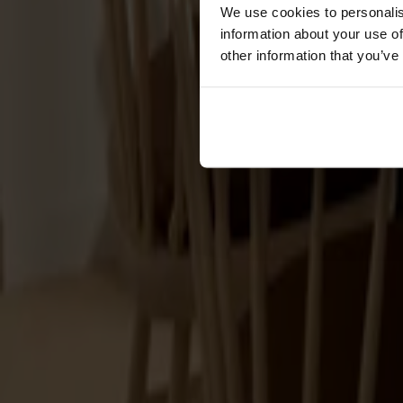
Förvaring
We use cookies to personalis
information about your use of
Skåp
other information that you’ve
Sideboard
Vitrinskåp
Hallmöbler
Krokar
Accessoarer
Dynor
Skötselvård
Reservdelar
Kollektioner
Lilla Åland
Miss Holly
Prima Vista
Pal
Småland