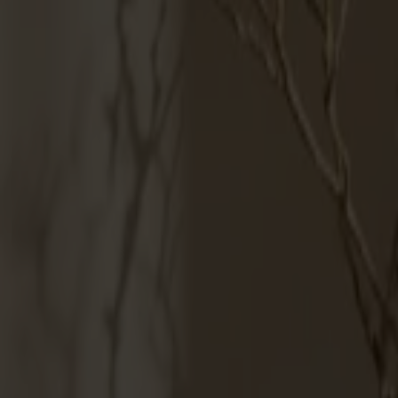
Möbler
Om oss
Bästsäljare
Formgivare
Om våra möbler
Svenska