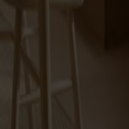
 gediget hantverk, hållbara material och tidlös design skapar
ignklassikern Lilla Åland. Välj bland olika träslag, ytbehandlingar