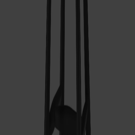
Frakt och garantier
Leveranstid: 6-8 veckor
Garanti: 20 år
Producerad i Småland
Material
Mått & dimensioner
Dela
Relaterade produkter