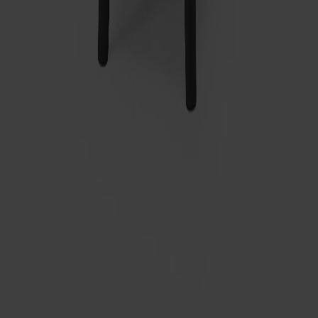
Möbler
Kundservice
Om Stolab
Hitta butik
Reklamation & garanti
Köpvillkor
Leverans & returer
Uppförandekod
Stolab Professional
Facebook
Instagram
LinkedIn