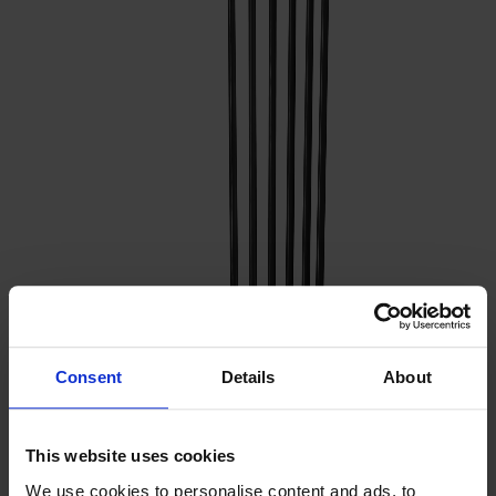
Prima Vista
Pal
Småland
Alt
Stolar
Matbord
Stolab Professional
Hitta butik
Lilla Åland Barnstol H33
3 290 kr
Formgivare: Stiftelsen Siv & Carl Malmstens minne
Consent
Details
About
Träslag
Björk
This website uses cookies
We use cookies to personalise content and ads, to