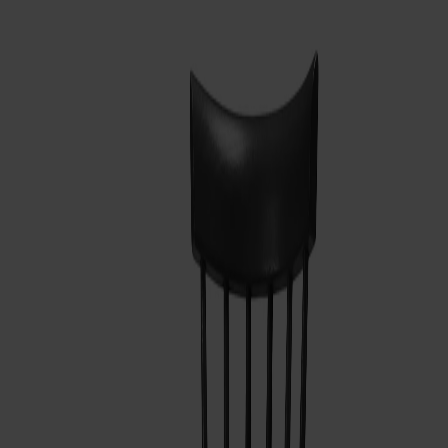
Om oss
Bästsäljare
Formgivare
Om våra möbler
Stolab Professional
Hitta butik
Svenska
Sittmöbler
Stolar
Barstolar
Pallar
Fåtöljer
Soffor
Fotpallar
Bord
Matbord
Soffbord