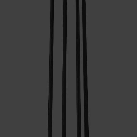
Ytbehandling
Svart
Antal
1
Lägg i varukorgen
Tillverkad av massivt trä
Tillverkad i Sverige
Tidlös design
Lilla Åland barnstol H33 bygger på samma formspråk som
den ikoniska pinnstolen, framtagen av Stolab i samarbete
med Stiftelsen Siv och Carl Malmstens Minne. Stabil med
mjukt rundade kanter och inga skarpa hörn. Sitthöjd 33 cm,
perfekt för en liten barngrupp. 20 års garanti. Tillverkad i
Smålandsstenar.
Visa mer