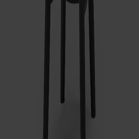
Lilla Åland Karmstol Björk
Fr.
6 790 kr
+
12
Prenumerera på vårt nyhetsbrev