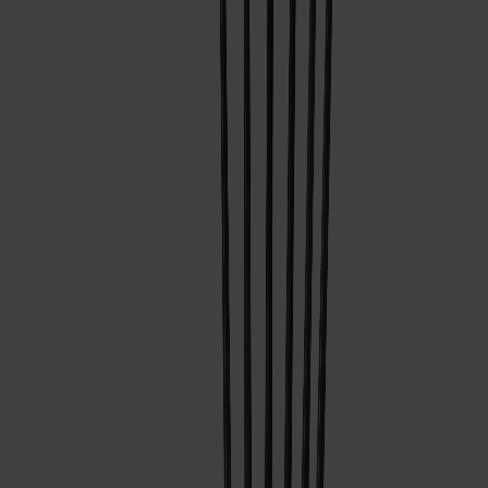
Satsbord
Tilläggsskivor / iläggsskivor
Förvaring
Skåp
Sideboard
Vitrinskåp
Hallmöbler
Krokar
Accessoarer
Dynor
Skötselvård
Reservdelar
Kollektioner
Lilla Åland
Miss Holly