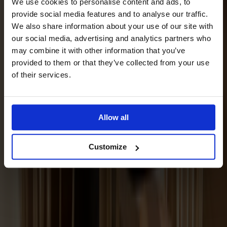
We use cookies to personalise content and ads, to
Miss Holly Hatt- & Skohylla
provide social media features and to analyse our traffic.
We also share information about your use of our site with
Fr.
3 260 kr
our social media, advertising and analytics partners who
may combine it with other information that you’ve
provided to them or that they’ve collected from your use
of their services.
Allow all
Customize