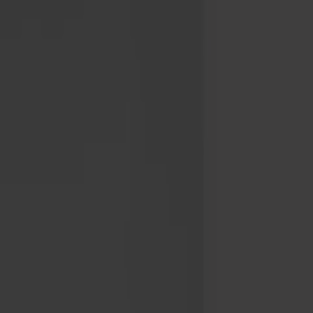
Möbler
Om oss
Bästsäljare
Formgivare
Om våra möbler
Stolab Professional
Hitta butik