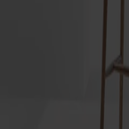
Träslag
Ek
Ytbehandling
Naturell olja
Ytbehandling
Naturell olja
Sitthöjd
63 cm