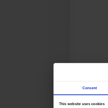
Svenska
Sittmöbler
Stolar
Barstolar
Pallar
Fåtöljer
Soffor
Fotpallar
Bord
Matbord
Soffbord
Consent
Satsbord
Tilläggsskivor / iläggsskivor
This website uses cookies