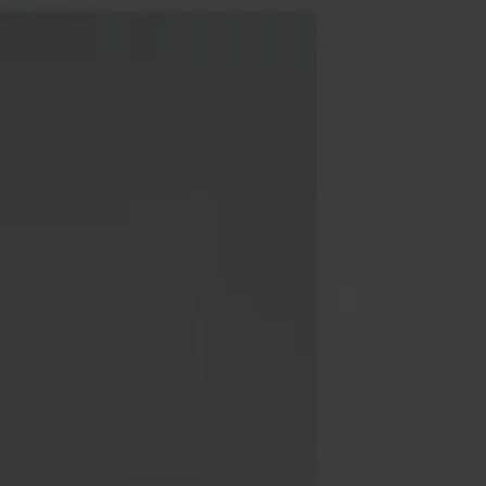
Möbler
Om oss
Bästsäljare
Formgivare
Om våra möbler
Svenska