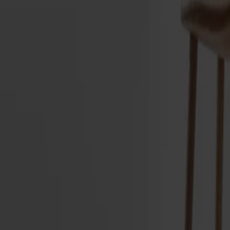
Alt
Stolar
Matbord
Stolab Professional
Hitta butik
Miss Holly Barstol
13 950 kr
Formgivare: Jonas Lindvall | 2016
Träslag
Ek