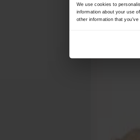
Förvaring
We use cookies to personalis
information about your use of
Skåp
other information that you’ve
Sideboard
Vitrinskåp
Hallmöbler
Krokar
Accessoarer
Dynor
Skötselvård
Reservdelar
Kollektioner
Lilla Åland
Miss Holly
Prima Vista
Pal
Småland