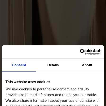
Lilla Åland Sittdyna
Fr.
1 890 kr
+
2
Consent
Details
About
This website uses cookies
We use cookies to personalise content and ads, to
Skötselsats Olja Ek
provide social media features and to analyse our traffic.
We also share information about your use of our site with
Fr.
490 kr