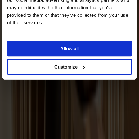
our social media, advertising and analytics partners who
Fr.
7 650 kr
may combine it with other information that you’ve
provided to them or that they’ve collected from your use
of their services.
Allow all
Customize