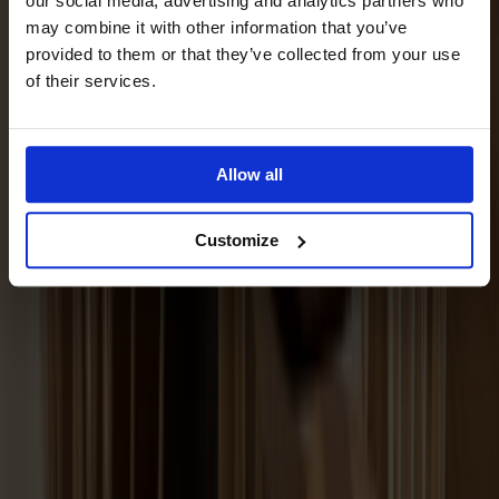
our social media, advertising and analytics partners who
may combine it with other information that you’ve
provided to them or that they’ve collected from your use
of their services.
Allow all
Customize