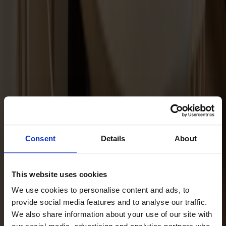
Consent
Details
About
This website uses cookies
We use cookies to personalise content and ads, to
provide social media features and to analyse our traffic.
We also share information about your use of our site with