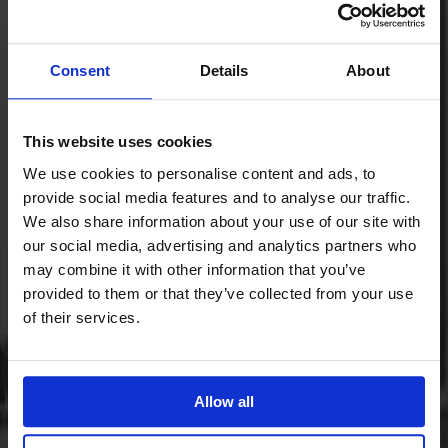
Prima Vista
Pal
Småland
Consent
Details
About
Alt
Stolar
This website uses cookies
Matbord
We use cookies to personalise content and ads, to
Stolab Professional
Hitta butik
provide social media features and to analyse our traffic.
We also share information about your use of our site with
Prio Vitrin Björk
our social media, advertising and analytics partners who
may combine it with other information that you’ve
44 990 kr
provided to them or that they’ve collected from your use
of their services.
Formgivare: Yellon / Måns Sjöstedt
Träslag
Allow all
Björk