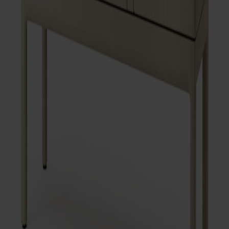
Ytbehandling
Ljus mattlack
Val av dörr
Glasdörr
Val av dörr
Glasdörr
Antal
1
Lägg i varukorgen
Alla Möbelfakta-produkter
Tillverkad av massivt trä
Tillverkad i Sverige
Tidlös design
Prio skänk låg i massiv björk är del av en förvaringsserie där
varje detalj visar upp materialets naturliga skönhet: urskålade
handtag, avrundade ben och skiva i massivt trä. Tillverkad i
Stolabs fabrik i Smålandsstenar. Exklusiv, naturnära förvaring
som passar flera inredningsstilar.