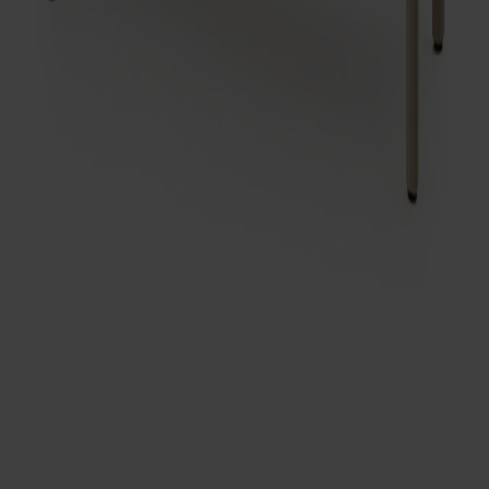
Visa mer
Frakt och garantier
Leveranstid: 6-8 veckor
Garanti: 10 år
Producerad i Småland
Material
Mått & dimensioner
Dela
Prenumerera på vårt nyhetsbrev