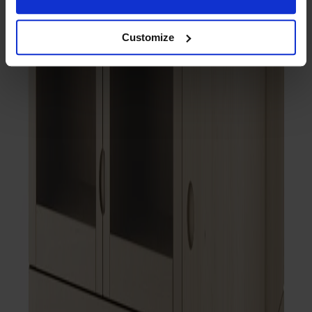
Customize
Träslag
Björk
Ytbehandling
Ljus mattlack