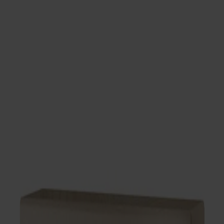
Om oss
Bästsäljare
Formgivare
Om våra möbler
Stolab Professional
Hitta butik
Svenska
Sittmöbler
Stolar
Barstolar
Pallar
Fåtöljer
Soffor
Fotpallar
Bord
Matbord
Soffbord