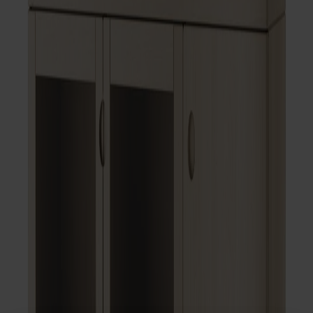
Satsbord
Tilläggsskivor / iläggsskivor
Förvaring
Skåp
Sideboard
Vitrinskåp
Hallmöbler
Krokar
Accessoarer
Dynor
Skötselvård
Reservdelar
Kollektioner
Lilla Åland
Miss Holly