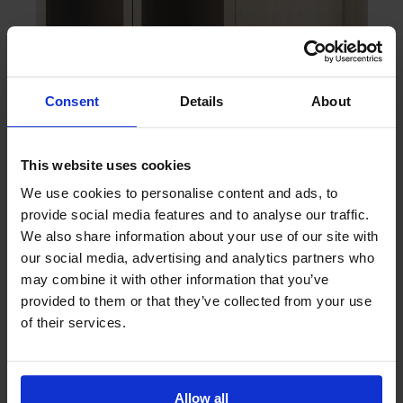
Prima Vista
Pal
Småland
Alt
Consent
Details
About
Stolar
Matbord
Stolab Professional
Hitta butik
This website uses cookies
We use cookies to personalise content and ads, to
Prio Skänk Låg Björk
provide social media features and to analyse our traffic.
We also share information about your use of our site with
our social media, advertising and analytics partners who
32 990 kr
may combine it with other information that you’ve
Formgivare: Yellon / Måns Sjöstedt
provided to them or that they’ve collected from your use
of their services.
Träslag
Björk
Allow all