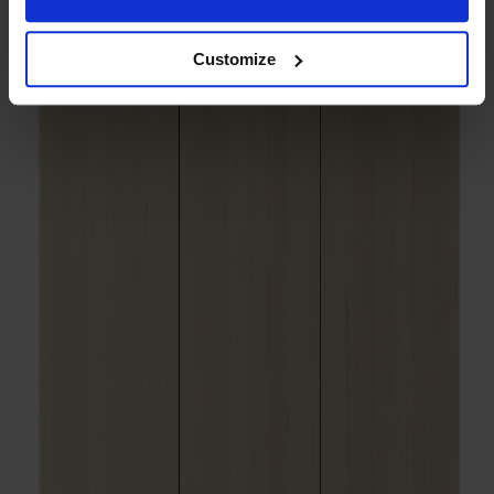
Customize
Träslag
Björk
Ytbehandling
Ljus mattlack