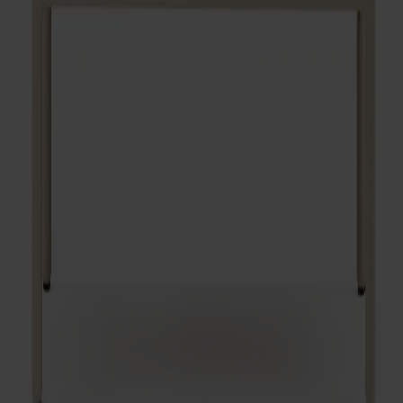
Visa mer
Frakt och garantier
Leveranstid: 6-8 veckor
Garanti: 10 år
Producerad i Småland
Material
Mått & dimensioner
Dela
Prenumerera på vårt nyhetsbrev