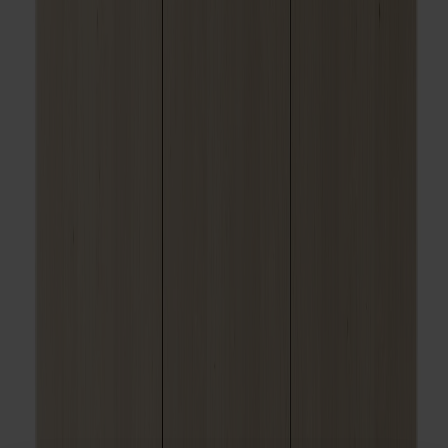
Satsbord
Tilläggsskivor / iläggsskivor
Förvaring
Skåp
Sideboard
Vitrinskåp
Hallmöbler
Krokar
Accessoarer
Dynor
Skötselvård
Reservdelar
Kollektioner
Lilla Åland
Miss Holly