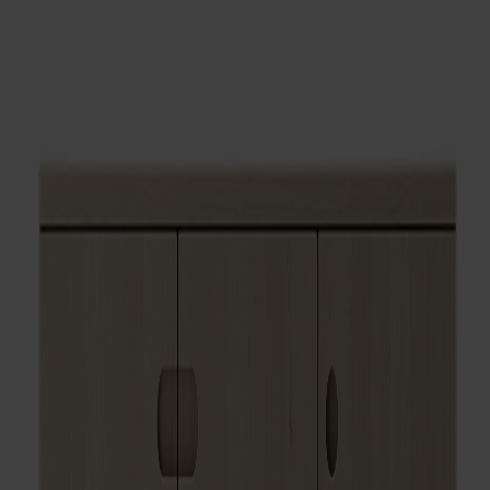
Möbler
Om oss
Bästsäljare
Formgivare
Om våra möbler
Svenska
Möbler