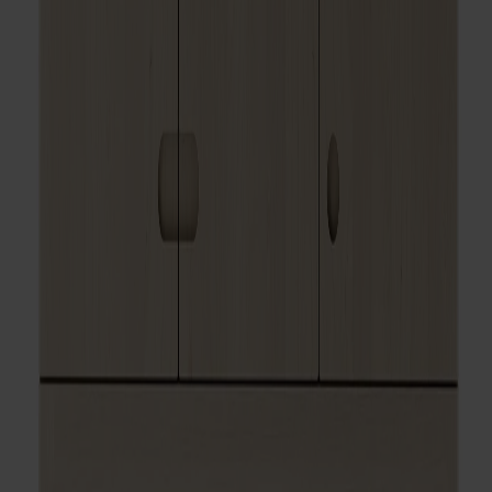
Ytbehandling
Ljus mattlack
Val av dörr
Trädörr
Val av dörr
Trädörr
Antal
1
Lägg i varukorgen
Alla Möbelfakta-produkter
Tillverkad av massivt trä
Tillverkad i Sverige
Tidlös design
Prio skänk hög i massiv björk är del av en förvaringsserie där
varje detalj visar upp materialets naturliga skönhet: urskålade
handtag, avrundade ben och skiva i massivt trä. Tillverkad i
Stolabs fabrik i Smålandsstenar. Exklusiv, naturnära förvaring
som passar flera inredningsstilar.