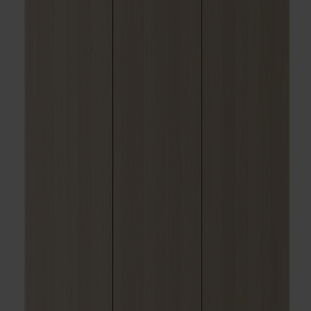
Om oss
Bästsäljare
Formgivare
Om våra möbler
Stolab Professional
Hitta butik
Svenska
Sittmöbler
Stolar
Barstolar
Pallar
Fåtöljer
Soffor
Fotpallar
Bord
Matbord
Soffbord