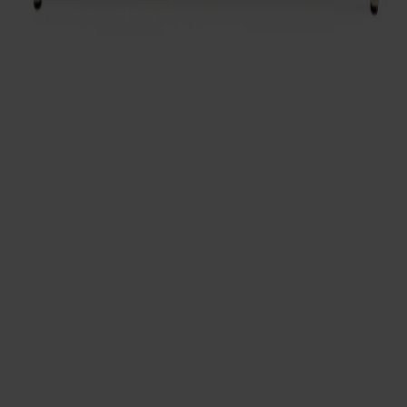
Möbler
Kundservice
Om Stolab
Hitta butik
Reklamation & garanti
Köpvillkor
Leverans & returer
Uppförandekod
Stolab Professional
Facebook
Instagram
LinkedIn