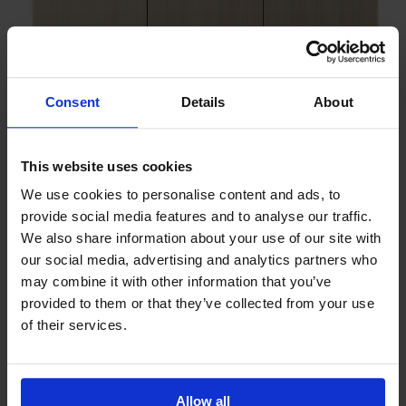
Prima Vista
Pal
Småland
Alt
Consent
Details
About
Stolar
Matbord
Stolab Professional
Hitta butik
This website uses cookies
We use cookies to personalise content and ads, to
Prio Skänk Hög Björk
provide social media features and to analyse our traffic.
We also share information about your use of our site with
our social media, advertising and analytics partners who
38 990 kr
may combine it with other information that you’ve
Formgivare: Yellon / Måns Sjöstedt
provided to them or that they’ve collected from your use
of their services.
Träslag
Björk
Allow all