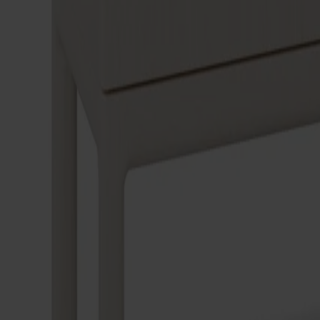
Träslag
Björk
Ytbehandling
Vitolja
Ytbehandling
Vitolja
Val av dörr
Trädörr