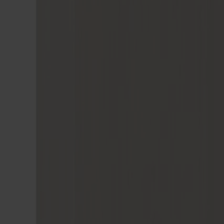
Möbler
Om oss
Bästsäljare
Formgivare
Om våra möbler
Svenska