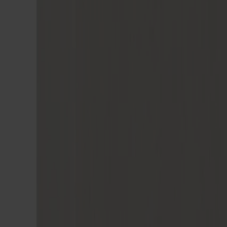
Möbler
Om oss
Bästsäljare
Formgivare
Om våra möbler
Stolab Professional
Hitta butik