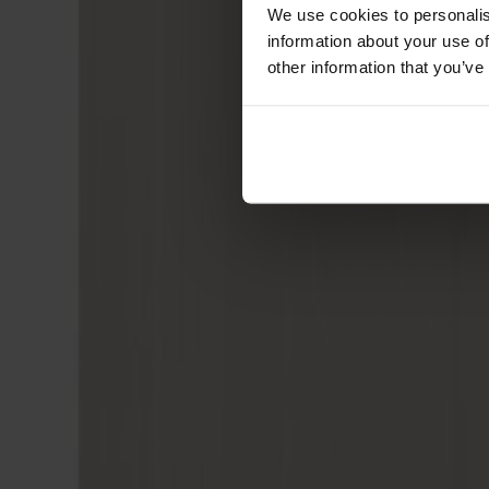
Förvaring
We use cookies to personalis
information about your use of
Skåp
other information that you’ve
Sideboard
Vitrinskåp
Hallmöbler
Krokar
Accessoarer
Dynor
Skötselvård
Reservdelar
Kollektioner
Lilla Åland
Miss Holly
Prima Vista
Pal
Småland