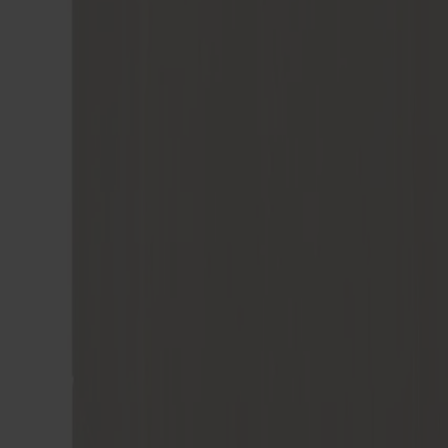
Alt
Stolar
Matbord
Stolab Professional
Hitta butik
Prio Skänk Hög Björk
38 990 kr
Formgivare: Yellon / Måns Sjöstedt
Träslag
Björk