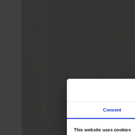
Svenska
Sittmöbler
Stolar
Barstolar
Pallar
Fåtöljer
Soffor
Fotpallar
Bord
Matbord
Soffbord
Consent
Satsbord
Tilläggsskivor / iläggsskivor
This website uses cookies