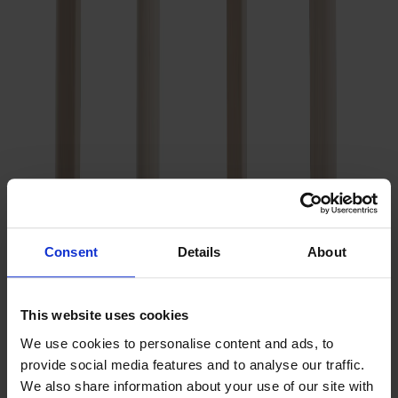
Consent
Details
About
Philip Fåtölj Låg Björk
This website uses cookies
We use cookies to personalise content and ads, to
provide social media features and to analyse our traffic.
We also share information about your use of our site with