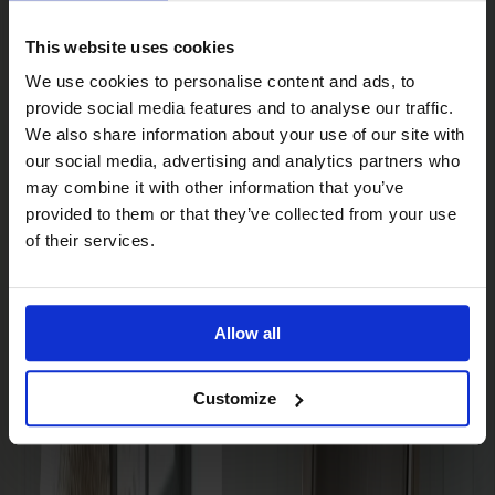
This website uses cookies
We use cookies to personalise content and ads, to
provide social media features and to analyse our traffic.
We also share information about your use of our site with
our social media, advertising and analytics partners who
Frakt och garantier
may combine it with other information that you’ve
Leveranstid: 6-8 veckor
provided to them or that they’ve collected from your use
Garanti: 10 år
of their services.
Producerad i Småland
Material
Allow all
Mått & dimensioner
Customize
Dela
Relaterade produkter