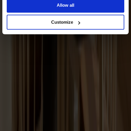
Allow all
Customize