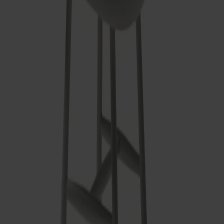
Ytbehandling
Ljusgrå
Antal
1
Lägg i varukorgen
Alla Möbelfakta-produkter
Tillverkad av massivt trä
Tillverkad i Sverige
Tidlös design
Småland bistrostol med handtag är en tidlös matstol i massivt
trä med omsorgsfullt utformade armstöd. Smidig att flytta och
väggupphängbar, perfekt för restauranger, hotell och kök.
Finns i flera färger med kompletterande dyna i tyg eller läder.
Tillverkad i Stolabs fabrik i Smålandsstenar.
Visa mer