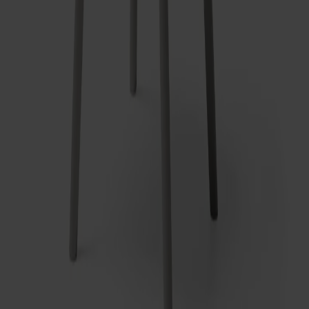
Småland Bistrostol Dyna
Fr.
1 630 kr
+
4
Prenumerera på vårt nyhetsbrev