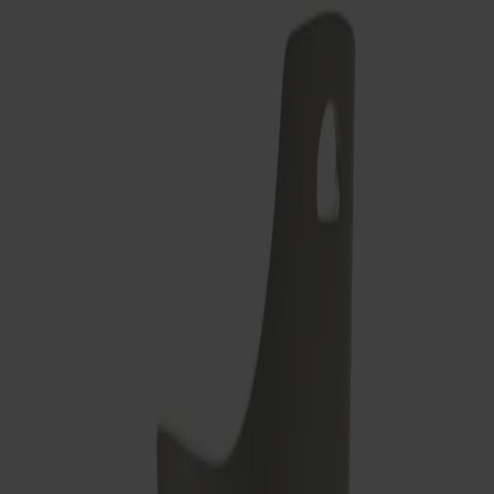
Satsbord
Tilläggsskivor / iläggsskivor
Förvaring
Skåp
Sideboard
Vitrinskåp
Hallmöbler
Krokar
Accessoarer
Dynor
Skötselvård
Reservdelar
Kollektioner
Lilla Åland
Miss Holly