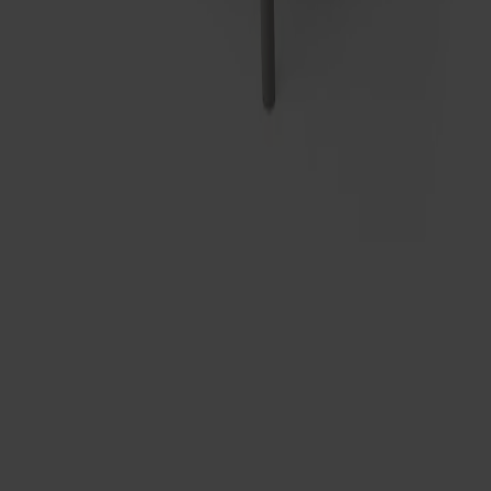
Möbler
Kundservice
Om Stolab
Hitta butik
Reklamation & garanti
Köpvillkor
Leverans & returer
Uppförandekod
Stolab Professional
Facebook
Instagram
LinkedIn