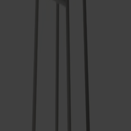
Frakt och garantier
Leveranstid: 6-8 veckor
Garanti: 10 år
Producerad i Småland
Material
Mått & dimensioner
Dela
Relaterade produkter