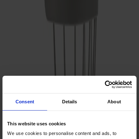
Prima Vista
Pal
Småland
Alt
Stolar
Matbord
Stolab Professional
Hitta butik
Småland Bistrostol med handtag
5 950 kr
Consent
Details
About
Formgivare: Yngve Ekström
Träslag
This website uses cookies
Björk
We use cookies to personalise content and ads, to