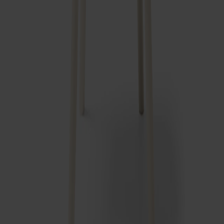
Småland Bistrostol Dyna
Fr.
1 630 kr
+
4
Prenumerera på vårt nyhetsbrev