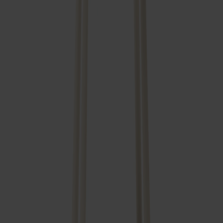
Frakt och garantier
Leveranstid: 6-8 veckor
Garanti: 10 år
Producerad i Småland
Material
Mått & dimensioner
Dela
Relaterade produkter