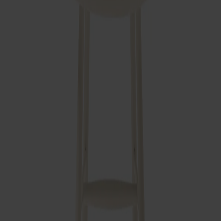
Ytbehandling
Cremevit
Antal
1
Lägg i varukorgen
Alla Möbelfakta-produkter
Tillverkad av massivt trä
Tillverkad i Sverige
Tidlös design
Småland bistrostol med handtag är en tidlös matstol i massivt
trä med omsorgsfullt utformade armstöd. Smidig att flytta och
väggupphängbar, perfekt för restauranger, hotell och kök.
Finns i flera färger med kompletterande dyna i tyg eller läder.
Tillverkad i Stolabs fabrik i Smålandsstenar.
Visa mer