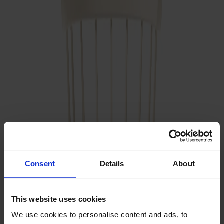
Prima Vista
Pal
Småland
Alt
Stolar
Matbord
Stolab Professional
Hitta butik
Småland Bistrostol med handtag
5 950 kr
Consent
Details
About
Formgivare: Yngve Ekström
Träslag
This website uses cookies
Björk
We use cookies to personalise content and ads, to