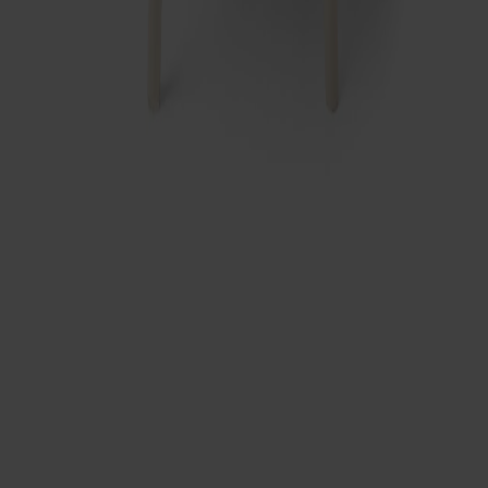
Möbler
Kundservice
Om Stolab
Hitta butik
Reklamation & garanti
Köpvillkor
Leverans & returer
Uppförandekod
Stolab Professional
Facebook
Instagram
LinkedIn