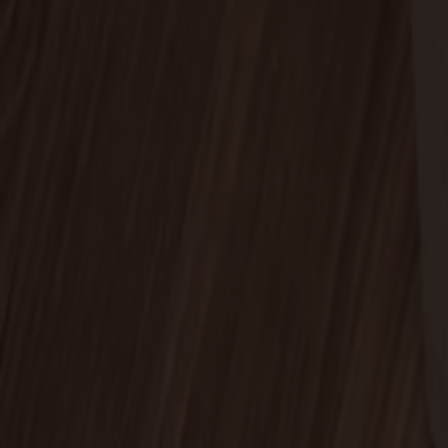
Träslag
Björk
Ytbehandling
Naturell olja
Ytbehandling
Naturell olja
Antal