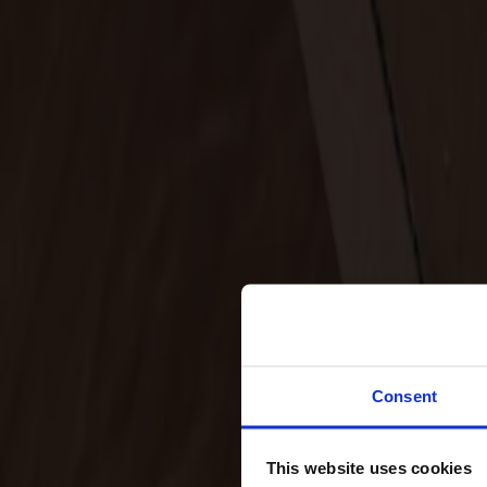
Svenska
Sittmöbler
Stolar
Barstolar
Pallar
Fåtöljer
Soffor
Fotpallar
Bord
Matbord
Soffbord
Consent
Satsbord
Tilläggsskivor / iläggsskivor
This website uses cookies