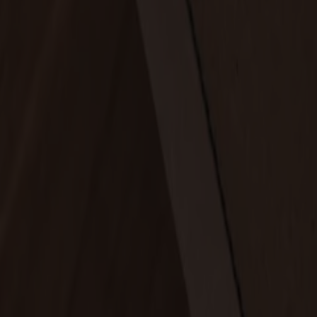
Möbler
Om oss
Bästsäljare
Formgivare
Om våra möbler
Stolab Professional
Hitta butik