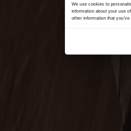
Förvaring
We use cookies to personalis
information about your use of
Skåp
other information that you’ve
Sideboard
Vitrinskåp
Hallmöbler
Krokar
Accessoarer
Dynor
Skötselvård
Reservdelar
Kollektioner
Lilla Åland
Miss Holly
Prima Vista
Pal
Småland