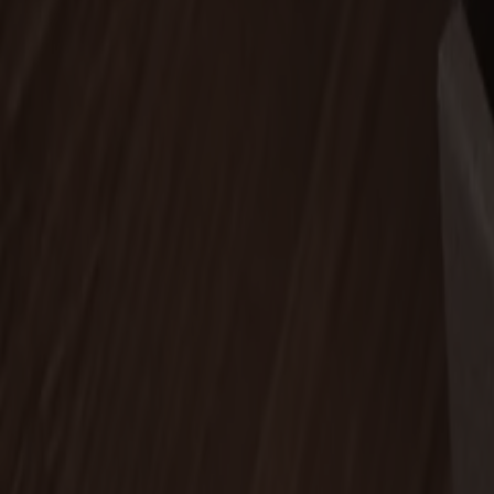
Alt
Stolar
Matbord
Stolab Professional
Hitta butik
Skötselsats Olja Björk
490 kr
Träslag
Björk