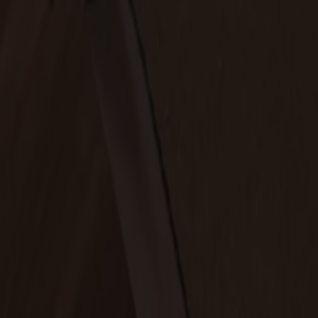
Möbler
Om oss
Bästsäljare
Formgivare
Om våra möbler
Svenska