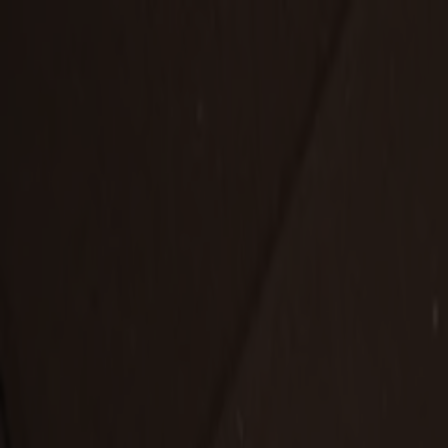
Varukorg
Under v.28 till och med v.31 har vi semesterstängt!