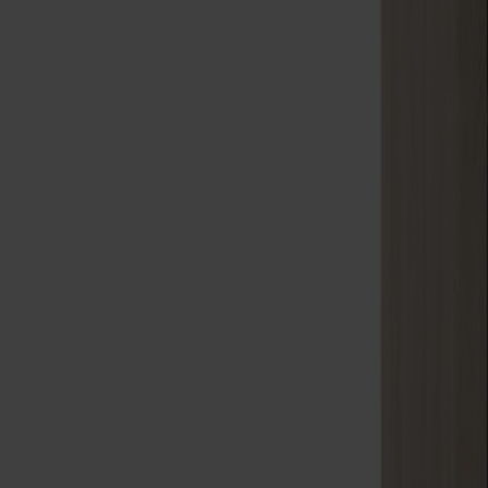
Möbler
Om oss
Bästsäljare
Formgivare
Om våra möbler
Svenska