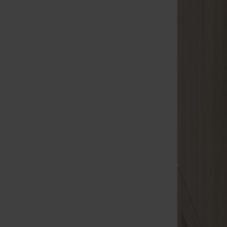
Träslag
Ek
Ytbehandling
Ljus mattlack
Ytbehandling
Ljus mattlack