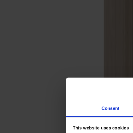
Svenska
Sittmöbler
Stolar
Barstolar
Pallar
Fåtöljer
Soffor
Fotpallar
Bord
Matbord
Soffbord
Consent
Satsbord
Tilläggsskivor / iläggsskivor
This website uses cookies