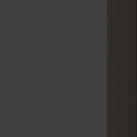
Möbler
Om oss
Bästsäljare
Formgivare
Om våra möbler
Stolab Professional
Hitta butik