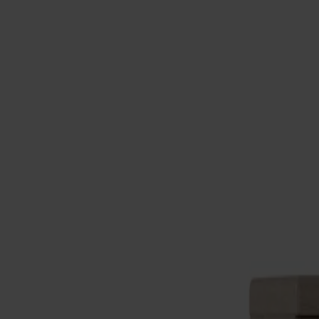
Varukorg
Under v.28 till och med v.31 har vi semesterstängt!