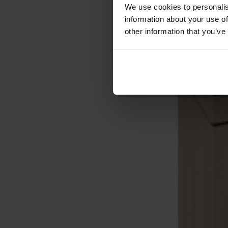
Förvaring
We use cookies to personalis
information about your use of
Skåp
other information that you’ve
Sideboard
Vitrinskåp
Hallmöbler
Krokar
Accessoarer
Dynor
Skötselvård
Reservdelar
Kollektioner
Lilla Åland
Miss Holly
Prima Vista
Pal
Småland