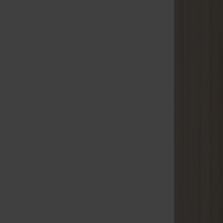
Alt
Stolar
Matbord
Stolab Professional
Hitta butik
Prio Vitrin Ek
59 990 kr
Formgivare: Yellon / Måns Sjöstedt
Träslag
Ek