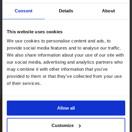
Consent
Details
About
This website uses cookies
We use cookies to personalise content and ads, to
provide social media features and to analyse our traffic.
Träslag
Ek
We also share information about your use of our site with
our social media, advertising and analytics partners who
may combine it with other information that you’ve
provided to them or that they’ve collected from your use
of their services.
Allow all
Ytbehandling
Vitolja
Customize