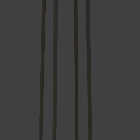
Ytbehandling
Vitolja
Antal
1
Lägg i varukorgen
Alla Möbelfakta-produkter
Tillverkad av massivt trä
Tillverkad i Sverige
Tidlös design
Pinnockio är en nätt och vacker pinnstol i massiv ek
formgiven av Yngve Ekström, ursprungligen i Stolabs
sortiment under 1950- och 1960-talen. Återlanserad som
hyllning till en av de stora inom svensk möbelformgivning. Sju
avsmalnande ryggpinnar som möts i ett massivt toppstycke.
Stabila ben som skruvas in i sitsen. Tillverkad i
Smålandsstenar.