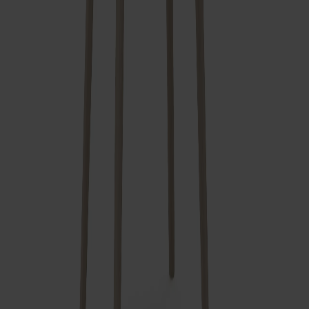
Visa mer
Frakt och garantier
Leveranstid: 6-8 veckor
Garanti: 10 år
Producerad i Småland
Material
Mått & dimensioner
Dela