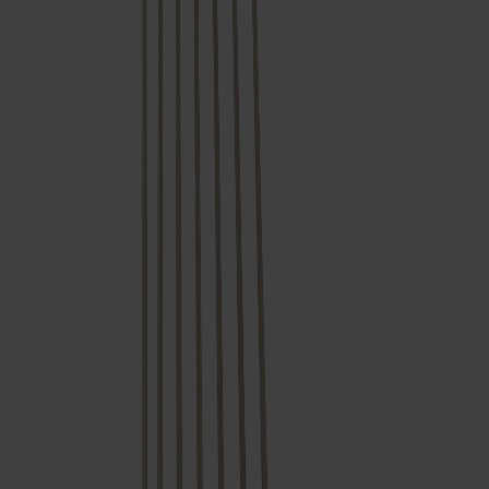
Om oss
Bästsäljare
Formgivare
Om våra möbler
Stolab Professional
Hitta butik
Svenska
Sittmöbler
Stolar
Barstolar
Pallar
Fåtöljer
Soffor
Fotpallar
Bord
Matbord
Soffbord