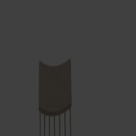
Möbler
Om oss
Bästsäljare
Formgivare
Om våra möbler
Svenska
Möbler