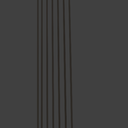
Satsbord
Tilläggsskivor / iläggsskivor
Förvaring
Skåp
Sideboard
Vitrinskåp
Hallmöbler
Krokar
Accessoarer
Dynor
Skötselvård
Reservdelar
Kollektioner
Lilla Åland
Miss Holly