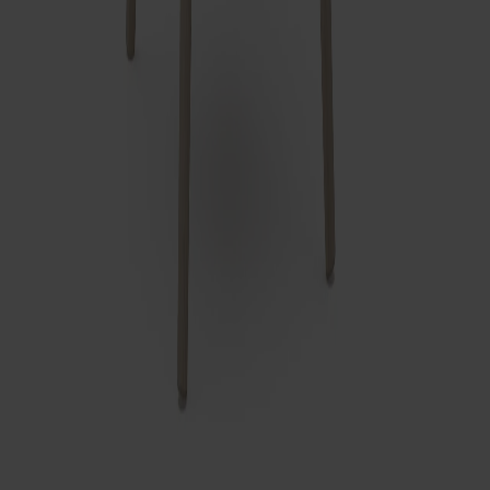
Passar till
Carl Bord Delbart Björk
Fr.
19 990 kr
+
6
Carl Bord Delbart Ek
Fr.
29 990 kr