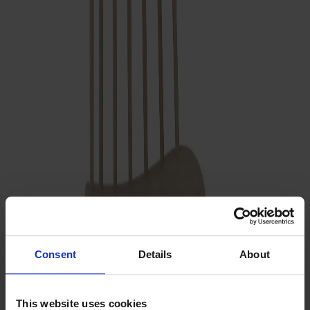
Prima Vista
Pal
Småland
Alt
Stolar
Matbord
Stolab Professional
Hitta butik
Pinnockio Stol Ek
4 750 kr
Formgivare: Yngve Ekström | 1950
Consent
Details
About
Träslag
Ek
This website uses cookies