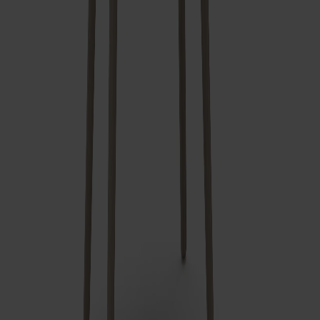
Miss Button pall träsits
Fr.
4 070 kr