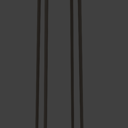
Frakt och garantier
Leveranstid: 6-8 veckor
Garanti: 10 år
Producerad i Småland
Material
Mått & dimensioner
Dela
Relaterade produkter