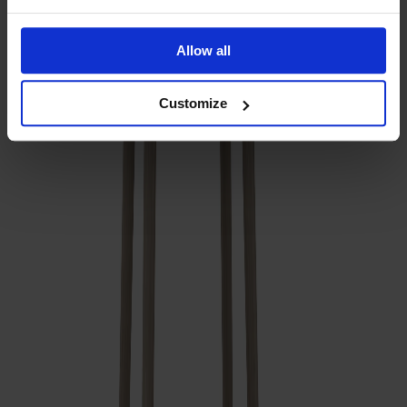
Ytbehandling
Vitolja
Allow all
Antal
1
Customize
Lägg i varukorgen
Alla Möbelfakta-produkter
Tillverkad av massivt trä
Tillverkad i Sverige
Tidlös design
Palle är en pall formgiven av Yngve Ekström under 1950-talet,
tillverkad i massiv ek med fyra stabila ben. Mjuka former och
generös sits gör den lika användbar som extra sittplats vid
bordet, som sängbord eller som hjälp att nå den översta
hyllan. Levereras monterad. Finns även i massiv björk.
Visa mer