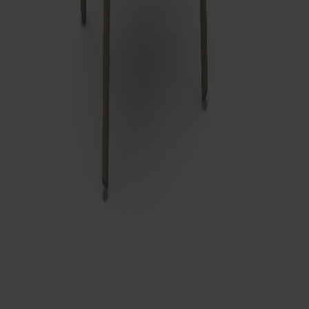
+
3
Palle Pall Björk
Fr.
2 490 kr