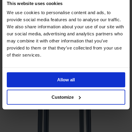
This website uses cookies
We use cookies to personalise content and ads, to
provide social media features and to analyse our traffic.
We also share information about your use of our site with
our social media, advertising and analytics partners who
may combine it with other information that you’ve
provided to them or that they’ve collected from your use
Träslag
Björk
of their services.
Allow all
Customize
Ytbehandling
Skogstjärn | Blå-grön