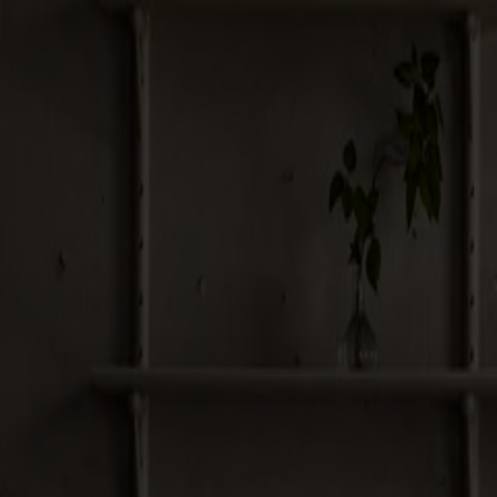
Möbler
Om oss
Bästsäljare
Formgivare
Om våra möbler
Stolab Professional
Hitta butik