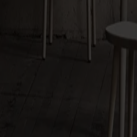
Träslag
Björk
Ytbehandling
Ljus mattlack
Ytbehandling
Ljus mattlack