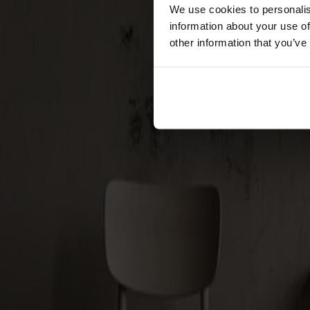
Förvaring
We use cookies to personalis
information about your use of
Skåp
other information that you’ve
Sideboard
Vitrinskåp
Hallmöbler
Krokar
Accessoarer
Dynor
Skötselvård
Reservdelar
Kollektioner
Lilla Åland
Miss Holly
Prima Vista
Pal
Småland