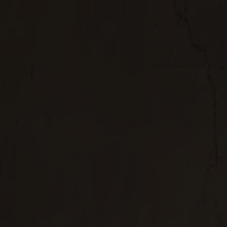
Varukorg
Massiva trämöbler tillverkade i Smålandsstenar