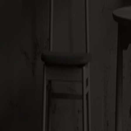
Alt
Stolar
Matbord
Stolab Professional
Hitta butik
Palle Pall Björk
2 490 kr
Formgivare: Yngve Ekström | 1950
Träslag
Björk