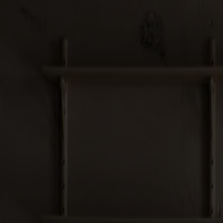
Möbler
Om oss
Bästsäljare
Formgivare
Om våra möbler
Svenska