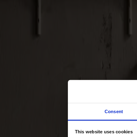
Svenska
Sittmöbler
Stolar
Barstolar
Pallar
Fåtöljer
Soffor
Fotpallar
Bord
Matbord
Soffbord
Consent
Satsbord
Tilläggsskivor / iläggsskivor
This website uses cookies