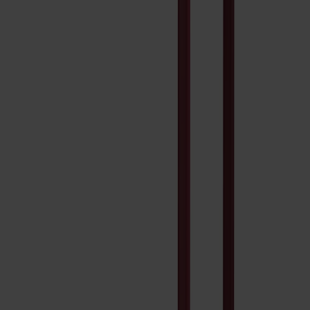
Träslag
Björk
Ytbehandling
Lingon | Röd