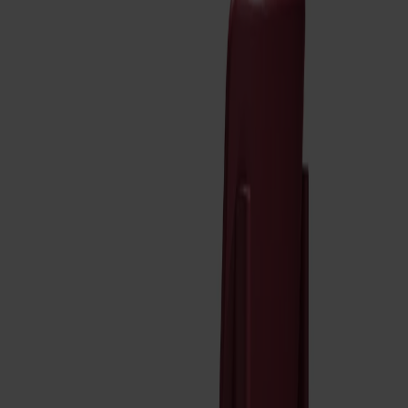
Satsbord
Tilläggsskivor / iläggsskivor
Förvaring
Skåp
Sideboard
Vitrinskåp
Hallmöbler
Krokar
Accessoarer
Dynor
Skötselvård
Reservdelar
Kollektioner
Lilla Åland
Miss Holly