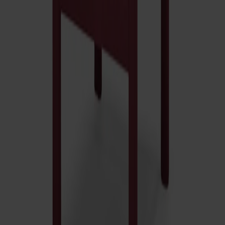
Pal Stol Mixed Klädd Sits
Fr.
6 950 kr