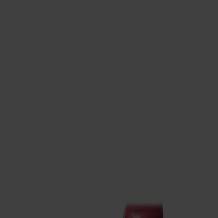
Om oss
Bästsäljare
Formgivare
Om våra möbler
Stolab Professional
Hitta butik
Svenska
Sittmöbler
Stolar
Barstolar
Pallar
Fåtöljer
Soffor
Fotpallar
Bord
Matbord
Soffbord