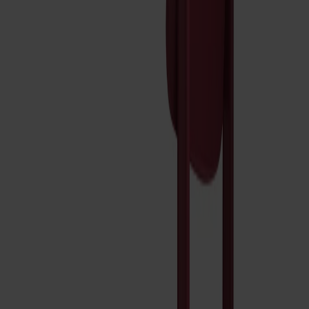
Prima Vista
Pal
Småland
Alt
Stolar
Matbord
Stolab Professional
Hitta butik
Pal Stol Träsits Björk
5 450 kr
Formgivare: Mathieu Gustafsson
Träslag
Björk