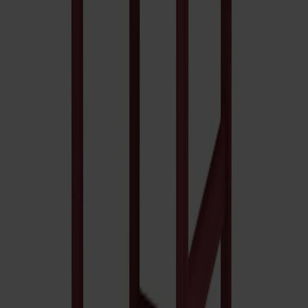
Pal Karmstol Klädd Sits Björk