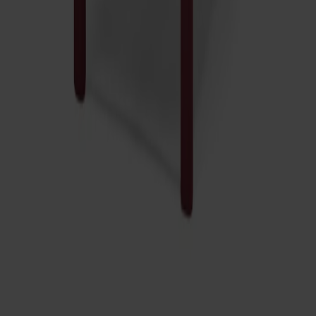
Pal Karmstol Klädd Sits Björk
Fr.
6 950 kr
Prenumerera på vårt nyhetsbrev
Möbler
Kundservice