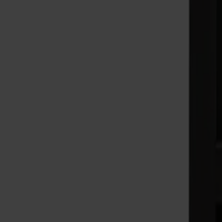
Ytbehandling
Naturell olja | Svart
Antal
1
Lägg i varukorgen
Alla Möbelfakta-produkter
Tillverkad av massivt trä
Tillverkad i Sverige
Tidlös design
Pal stol mixed med träsits kombinerar björk och ek i en harmoni
Plattoval profil som ger lugn och komfort. Tillverkad med Stol
Visa mer