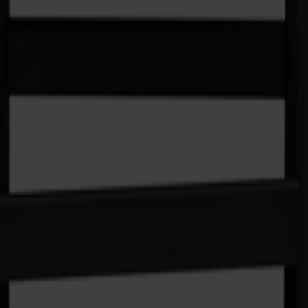
sk helhet, formgiven av Mathieu Gustafsson. Stommen i björk, ryg
abs småländska hantverk. Mångsidig, robust och skapad för lång l