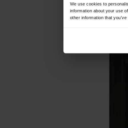
Förvaring
We use cookies to personalis
information about your use of
Skåp
other information that you’ve
Sideboard
Vitrinskåp
Hallmöbler
Krokar
Accessoarer
Dynor
Skötselvård
Reservdelar
Kollektioner
Lilla Åland
Miss Holly
Prima Vista
Pal
Småland