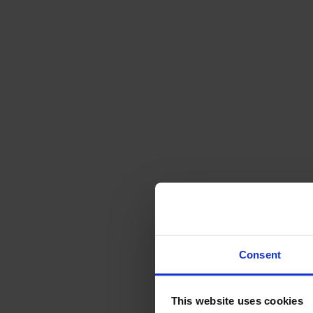
Svenska
Sittmöbler
Stolar
Barstolar
Pallar
Fåtöljer
Soffor
Fotpallar
Bord
Matbord
Soffbord
Consent
Satsbord
Tilläggsskivor / iläggsskivor
This website uses cookies