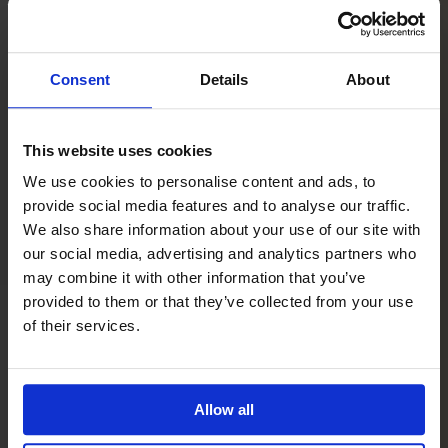
Prima Vista
Pal
Småland
Consent
Details
About
Alt
Stolar
This website uses cookies
Matbord
Stolab Professional
Hitta butik
We use cookies to personalise content and ads, to
provide social media features and to analyse our traffic.
We also share information about your use of our site with
Miss Holly Tilläggsskiva Björk
our social media, advertising and analytics partners who
may combine it with other information that you’ve
7 990 kr
provided to them or that they’ve collected from your use
of their services.
Formgivare: Jonas Lindvall
Träslag
Björk
Allow all