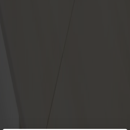
Satsbord
Tilläggsskivor / iläggsskivor
Förvaring
Skåp
Sideboard
Vitrinskåp
Hallmöbler
Krokar
Accessoarer
Dynor
Skötselvård
Reservdelar
Kollektioner
Lilla Åland
Miss Holly