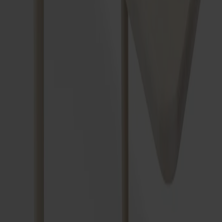
Ytbehandling
Ljus mattlack
Storlek
Välj storlek
Storlek
Välj storlek
Antal
1
Lägg i varukorgen
Tillverkad av massivt trä
Tillverkad i Sverige
Tidlös design
Tilläggsskiva till Miss Holly bord i massiv björk, 50 cm lång.
Ger extra bordsyta när du behöver den. Tillverkad med
samma omsorg och materialkvalitet som övriga Miss Holly-
produkter i Stolabs fabrik i Smålandsstenar.
Visa mer