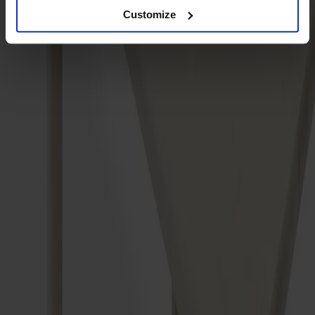
Customize
Träslag
Björk
Ytbehandling
Ljus mattlack