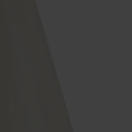
Varukorg
Under v.28 till och med v.31 har vi semesterstängt!