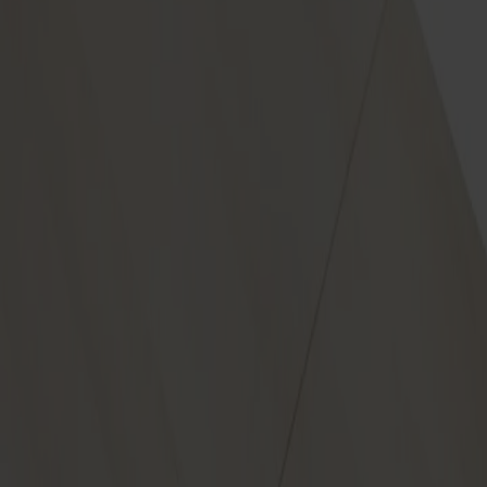
Om oss
Bästsäljare
Formgivare
Om våra möbler
Stolab Professional
Hitta butik
Svenska
Sittmöbler
Stolar
Barstolar
Pallar
Fåtöljer
Soffor
Fotpallar
Bord
Matbord
Soffbord