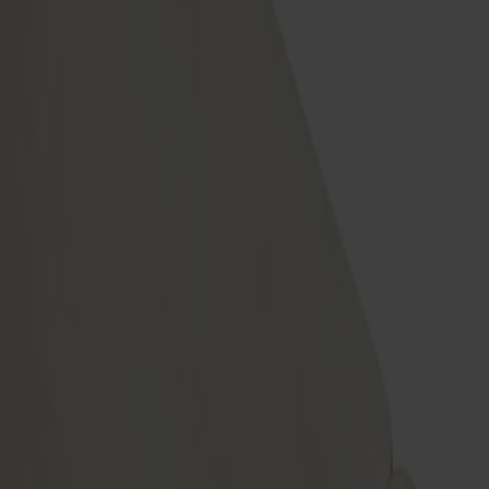
Möbler
Om oss
Bästsäljare
Formgivare
Om våra möbler
Svenska
Möbler