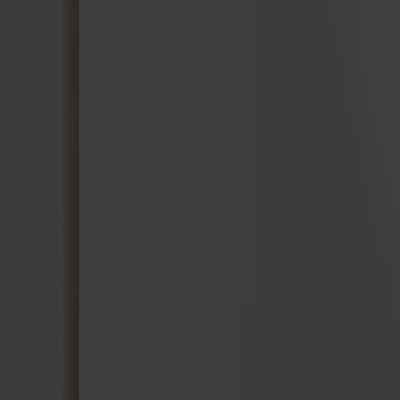
Om Stolab
Hitta butik
Reklamation & garanti
Köpvillkor
Leverans & returer
Uppförandekod
Stolab Professional
Facebook
Instagram
LinkedIn