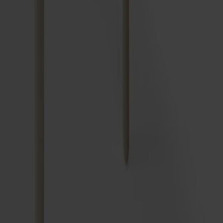
Frakt och garantier
Leveranstid: 6-8 veckor
Garanti: 10 år
Producerad i Småland
Material
Mått & dimensioner
Dela
Prenumerera på vårt nyhetsbrev
Möbler
Kundservice