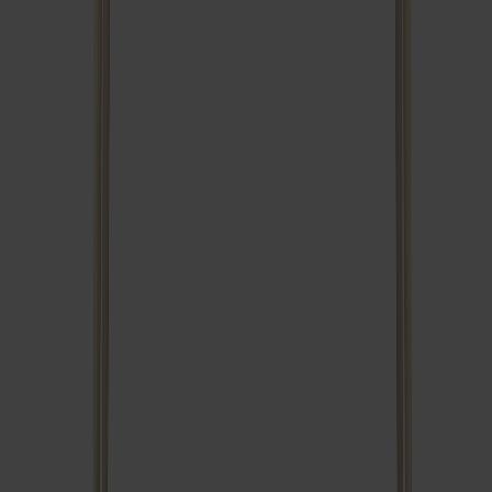
Fr.
19 990 kr
+
6
Miss Holly Bord Ek