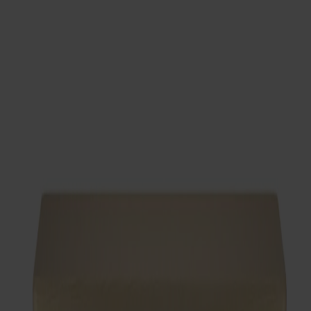
Ytbehandling
Naturell olja
Storlek
235x100
Storlek
235x100
Antal
1
Lägg i varukorgen
Alla Möbelfakta-produkter
Tillverkad av massivt trä
Tillverkad i Sverige
Tidlös design
Miss Holly bord i massiv björk är formgivet av Jonas Lindvall
som del av den ikoniska Miss Holly-serien. Enkelt och tydligt
uttryck med kraftig bordsskiva, omsorgsfullt bearbetade
kanter och ben som ger ett mjukt, inbjudande intryck.
Tilläggsskiva säljs separat. Tillverkat i Stolabs fabrik i