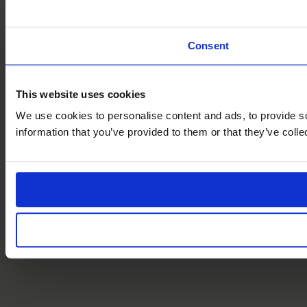
Consent
This website uses cookies
We use cookies to personalise content and ads, to provide so
information that you’ve provided to them or that they’ve colle