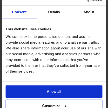
Ytbehandling
Naturell olja
Consent
Details
About
Klädsel
Cognac läder | Elmosoft 33004
This website uses cookies
We use cookies to personalise content and ads, to
Klädsel
Cognac läder | Elmosoft 33004
provide social media features and to analyse our traffic.
We also share information about your use of our site with
Antal
our social media, advertising and analytics partners who
1
may combine it with other information that you’ve
Lägg i varukorgen
provided to them or that they’ve collected from your use
Tillverkad av massivt trä
of their services.
Tillverkad i Sverige
Tidlös design
Miss Button barstol med klädd sits är sprungen ur tradition
Allow all
och historia med målet att vara en möbel du känner igen men
aldrig sett. Den tredimensionella sitsen visar Stolabs stora
Customize