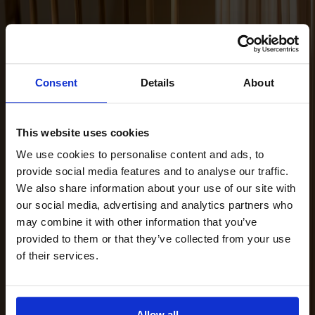
Prima Vista
Pal
Småland
Alt
Consent
Details
About
Stolar
Matbord
Stolab Professional
Hitta butik
This website uses cookies
We use cookies to personalise content and ads, to
Lilla Åland Stol Dyna
provide social media features and to analyse our traffic.
We also share information about your use of our site with
1 990 kr
our social media, advertising and analytics partners who
may combine it with other information that you’ve
provided to them or that they’ve collected from your use
of their services.
Klädsel
Brunt läder | Sörensen Ultra cognac 41598
Klädsel
Brunt läder | Sörensen Ultra cognac 41598
Allow all