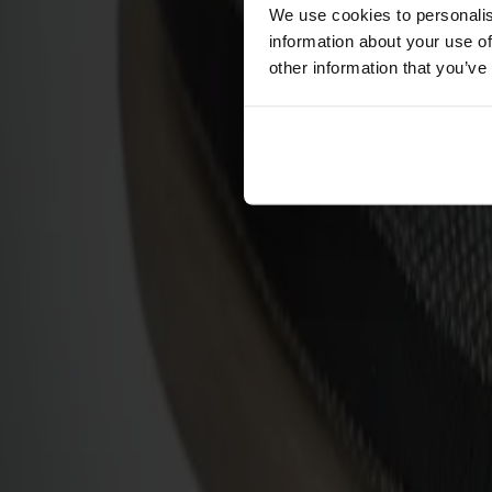
Förvaring
We use cookies to personalis
information about your use of
Skåp
other information that you’ve
Sideboard
Vitrinskåp
Hallmöbler
Krokar
Accessoarer
Dynor
Skötselvård
Reservdelar
Kollektioner
Lilla Åland
Miss Holly
Prima Vista
Pal
Småland