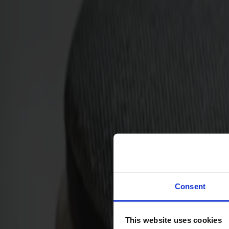
Svenska
Sittmöbler
Stolar
Barstolar
Pallar
Fåtöljer
Soffor
Fotpallar
Bord
Matbord
Soffbord
Consent
Satsbord
Tilläggsskivor / iläggsskivor
This website uses cookies