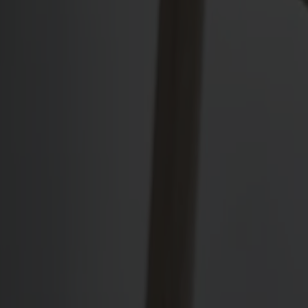
Antal
1
Lägg i varukorgen
Tillverkad av massivt trä
Tillverkad i Sverige
Tidlös design
Lilla Åland sittdyna är formgiven av Anna Von Schewen, helt anpa
kräver kemtvätt). Smart tryckknapp på läderremmen håller dynan p
Visa mer
Frakt och garantier