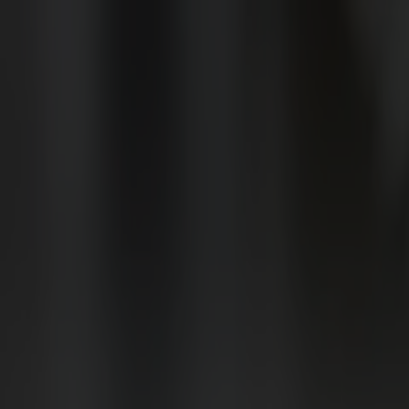
Varukorg
Massiva trämöbler tillverkade i Smålandsstenar