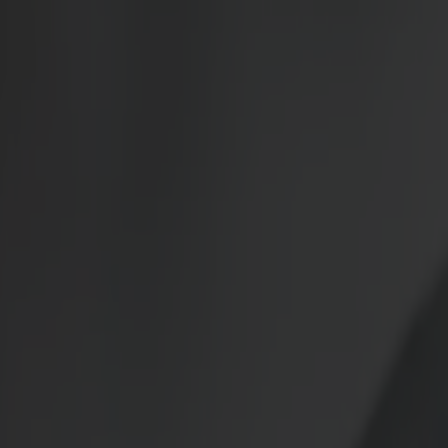
Möbler
Om oss
Bästsäljare
Formgivare
Om våra möbler
Svenska