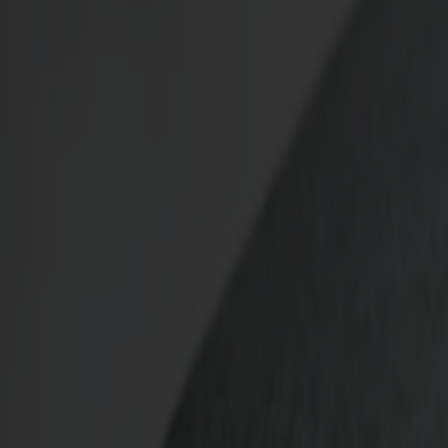
Möbler
Om oss
Bästsäljare
Formgivare
Om våra möbler
Stolab Professional
Hitta butik