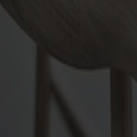
ssad för Lilla Åland pinnstol. Vackert detaljarbete som stärker k
å plats med flexibilitet. Det lilla extra för ännu mer komfort.