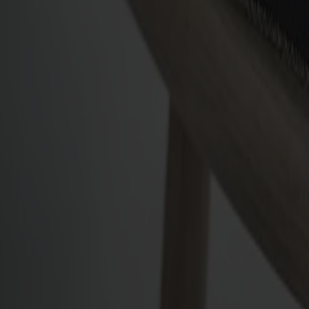
Alt
Stolar
Matbord
Stolab Professional
Hitta butik
Lilla Åland Sittdyna
1 890 kr
Formgivare: Anna von Schewen
Klädsel
Grönt tyg | Kvadrat fiord 2, 961 grön
Klädsel
Grönt tyg | Kvadrat fiord 2, 961 grön