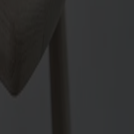
valitetskänslan. Avtagbart tyg som kan tvättas (linne och fiord