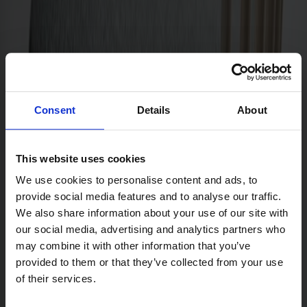
Prima Vista
Pal
Småland
Alt
Stolar
Matbord
Consent
Details
About
Stolab Professional
Hitta butik
This website uses cookies
Lilla Åland Sittdyna
We use cookies to personalise content and ads, to
provide social media features and to analyse our traffic.
1 890 kr
We also share information about your use of our site with
Formgivare: Anna von Schewen
our social media, advertising and analytics partners who
may combine it with other information that you’ve
provided to them or that they’ve collected from your use
Klädsel
Grönt tyg | Kvadrat fiord 2, 961 grön
of their services.