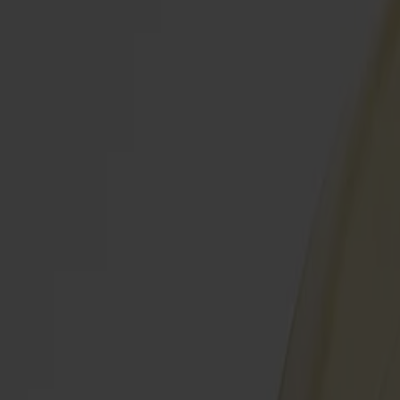
Möbler
Om oss
Bästsäljare
Formgivare
Om våra möbler
Svenska