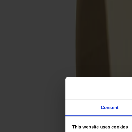
Svenska
Sittmöbler
Stolar
Barstolar
Pallar
Fåtöljer
Soffor
Fotpallar
Bord
Matbord
Soffbord
Consent
Satsbord
Tilläggsskivor / iläggsskivor
This website uses cookies