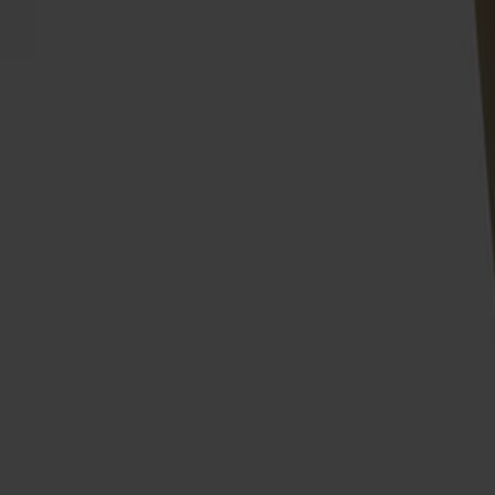
Träslag
Björk
Ytbehandling
Ljus mattlack
Ytbehandling
Ljus mattlack