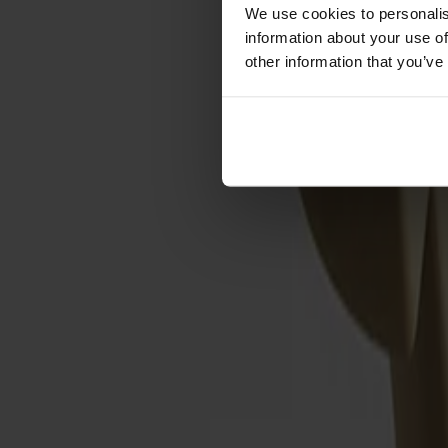
Förvaring
We use cookies to personalis
information about your use of
Skåp
other information that you’ve
Sideboard
Vitrinskåp
Hallmöbler
Krokar
Accessoarer
Dynor
Skötselvård
Reservdelar
Kollektioner
Lilla Åland
Miss Holly
Prima Vista
Pal
Småland