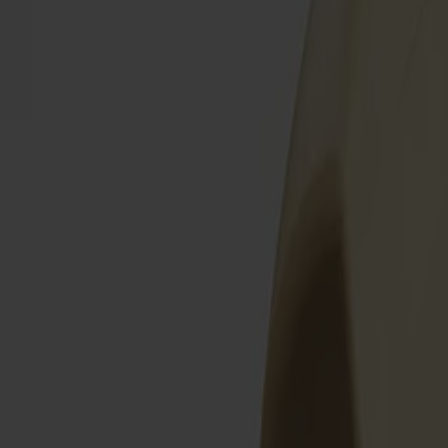
Möbler
Om oss
Bästsäljare
Formgivare
Om våra möbler
Stolab Professional
Hitta butik