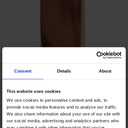
Ytbehandling
Naturell olja
Klädsel
Cognac läder | Elmosoft 33004
Klädsel
Cognac läder | Elmosoft 33004
Antal
1
Consent
Details
About
Lägg i varukorgen
Alla Möbelfakta-produkter
This website uses cookies
Tillverkad av massivt trä
We use cookies to personalise content and ads, to
Tillverkad i Sverige
provide social media features and to analyse our traffic.
Tidlös design
We also share information about your use of our site with
Alt snurrstol klädd i massiv ek är formgiven av Form Us With
our social media, advertising and analytics partners who
Love i samarbete med Stolab. Modern pinnstol med
may combine it with other information that you’ve