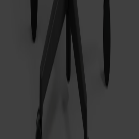
Alt Stol Snurrstativ Ek
Fr.
8 380 kr