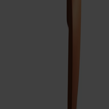
Satsbord
Tilläggsskivor / iläggsskivor
Förvaring
Skåp
Sideboard
Vitrinskåp
Hallmöbler
Krokar
Accessoarer
Dynor
Skötselvård
Reservdelar
Kollektioner
Lilla Åland
Miss Holly