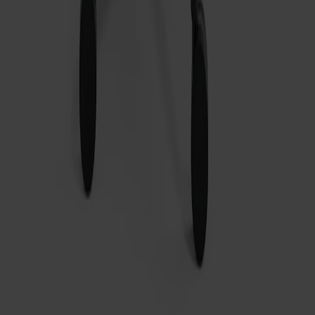
Alt Stol Klädd Sits