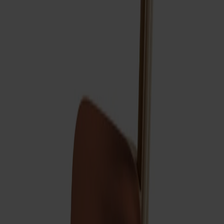
Träslag
Ek
Ytbehandling
Naturell olja