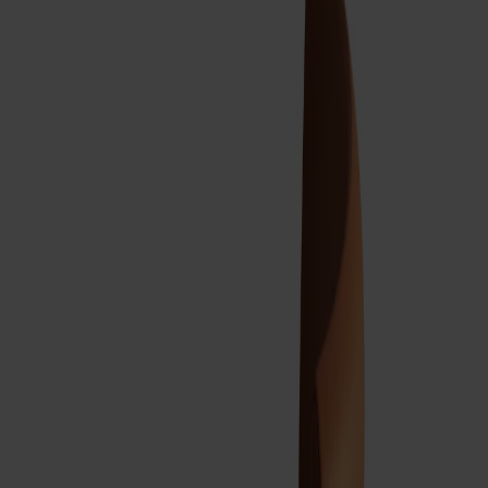
Om oss
Bästsäljare
Formgivare
Om våra möbler
Stolab Professional
Hitta butik
Svenska
Sittmöbler
Stolar
Barstolar
Pallar
Fåtöljer
Soffor
Fotpallar
Bord
Matbord
Soffbord