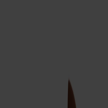
Möbler
Om oss
Bästsäljare
Formgivare
Om våra möbler
Svenska
Möbler