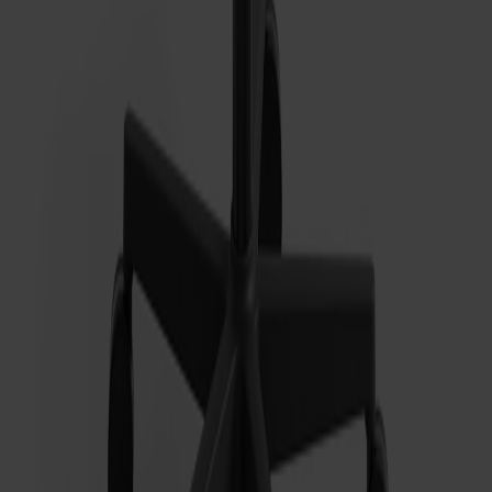
Alt Bord Ek
Fr.
49 990 kr
Relaterade produkter