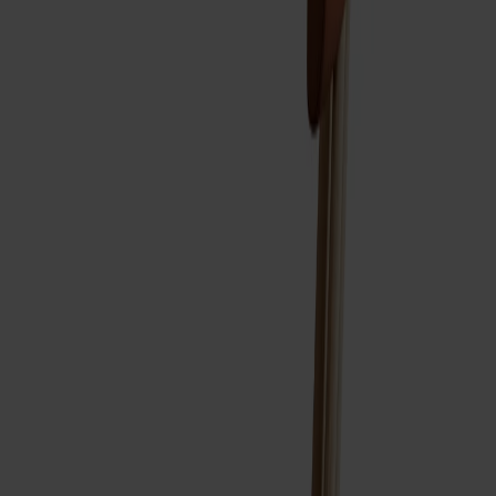
Prima Vista
Pal
Småland
Alt
Stolar
Matbord
Stolab Professional
Hitta butik
Alt Stol Snurrstativ Klädd Ek
10 870 kr
Formgivare: Form Us With Love
Träslag
Ek