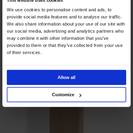
This website uses cookies
Passar till
We use cookies to personalise content and ads, to
provide social media features and to analyse our traffic.
We also share information about your use of our site with
our social media, advertising and analytics partners who
may combine it with other information that you’ve
provided to them or that they’ve collected from your use
of their services.
Allow all
Customize
Alt Stol Björk