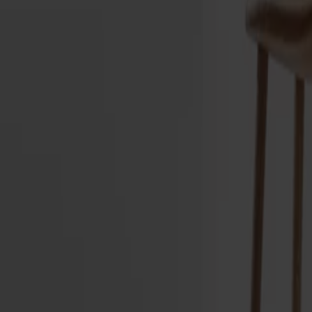
Alt
Stolar
Matbord
Stolab Professional
Hitta butik
Miss Holly Barstol
13 950 kr
Formgivare: Jonas Lindvall | 2016
Träslag
Ek