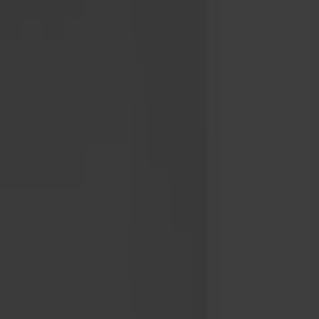
Möbler
Om oss
Bästsäljare
Formgivare
Om våra möbler
Stolab Professional
Hitta butik