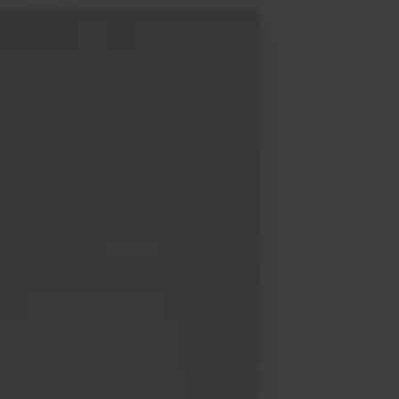
Möbler
Om oss
Bästsäljare
Formgivare
Om våra möbler
Svenska