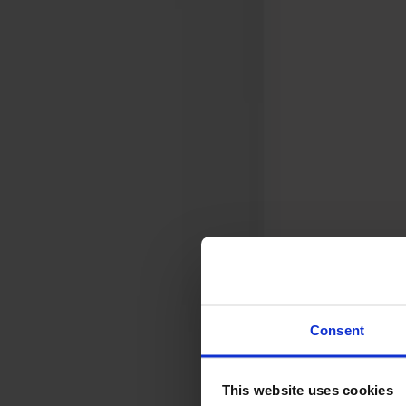
Svenska
Sittmöbler
Stolar
Barstolar
Pallar
Fåtöljer
Soffor
Fotpallar
Bord
Matbord
Soffbord
Consent
Satsbord
Tilläggsskivor / iläggsskivor
This website uses cookies