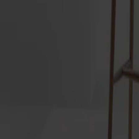
Träslag
Ek
Ytbehandling
Naturell olja
Ytbehandling
Naturell olja
Sitthöjd
63 cm