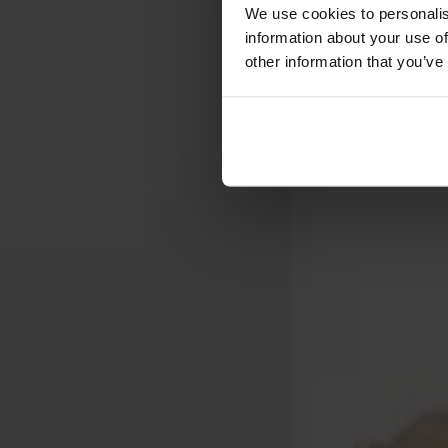
Förvaring
We use cookies to personalis
information about your use of
Skåp
other information that you’ve
Sideboard
Vitrinskåp
Hallmöbler
Krokar
Accessoarer
Dynor
Skötselvård
Reservdelar
Kollektioner
Lilla Åland
Miss Holly
Prima Vista
Pal
Småland