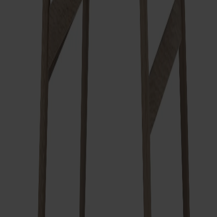
Passar till
Link Fåtölj
Fr.
29 620 kr