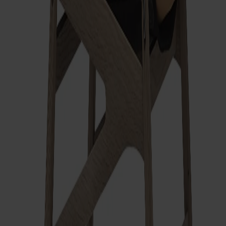
ytorna att visuellt se tunnare ut. Tillverkad i Stolabs fabrik i
Smålandsstenar.
Visa mer
Frakt och garantier
Leveranstid: 6-8 veckor
Garanti: 10 år
Producerad i Småland
Material
Mått & dimensioner
Dela