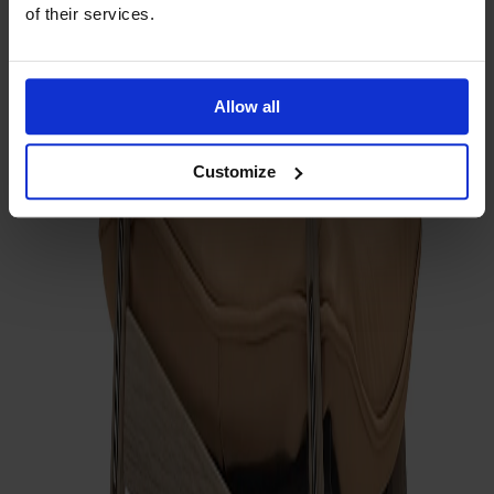
of their services.
Ytbehandling
Vitolja
Klädsel
Beiget läder | Elmosoft camel 20030
Allow all
Customize
Klädsel
Beiget läder | Elmosoft camel 20030
Antal
1
Lägg i varukorgen
Tillverkad av massivt trä
Tillverkad i Sverige
Tidlös design
Link fotpall är formgiven av Dan Ihreborn med samma
eleganta detaljarbete som kännetecknar Link-fåtöljen.
Minimala dimensioner, tydliga linjer och frästa radier som får