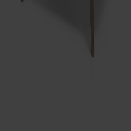
Arka Loungestol Ek
Fr.
9 950 kr
+
3
Prenumerera på vårt nyhetsbrev
Möbler
Kundservice
Om Stolab
Hitta butik
Reklamation & garanti
Köpvillkor
Leverans & returer
Uppförandekod