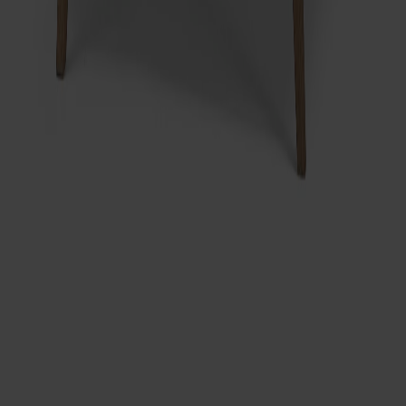
Arka Loungestol Ek
Fr.
9 950 kr
+
3
Prenumerera på vårt nyhetsbrev
Möbler
Kundservice
Om Stolab
Hitta butik
Reklamation & garanti
Köpvillkor
Leverans & returer
Uppförandekod