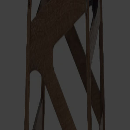
ytorna att visuellt se tunnare ut. Tillverkad i Stolabs fabrik i
Smålandsstenar.
Visa mer
Frakt och garantier
Leveranstid: 6-8 veckor
Garanti: 10 år
Producerad i Småland
Material
Mått & dimensioner
Dela