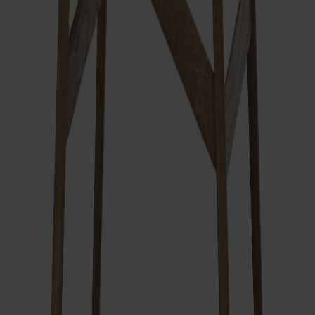
Passar till
Link Fåtölj
Fr.
29 620 kr