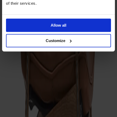
of their services.
Ytbehandling
Naturell olja
Klädsel
Cognac läder | Elmosoft 33004
Allow all
Customize
Klädsel
Cognac läder | Elmosoft 33004
Antal
1
Lägg i varukorgen
Tillverkad av massivt trä
Tillverkad i Sverige
Tidlös design
Link fotpall är formgiven av Dan Ihreborn med samma
eleganta detaljarbete som kännetecknar Link-fåtöljen.
Minimala dimensioner, tydliga linjer och frästa radier som får