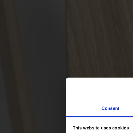
Svenska
Sittmöbler
Stolar
Barstolar
Pallar
Fåtöljer
Soffor
Fotpallar
Bord
Matbord
Soffbord
Consent
Satsbord
Tilläggsskivor / iläggsskivor
This website uses cookies