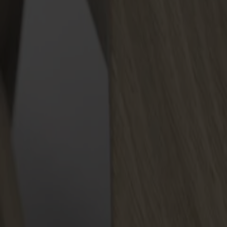
Möbler
Om oss
Bästsäljare
Formgivare
Om våra möbler
Stolab Professional
Hitta butik