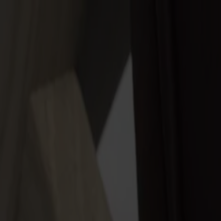
Varukorg
Massiva trämöbler tillverkade i Smålandsstenar