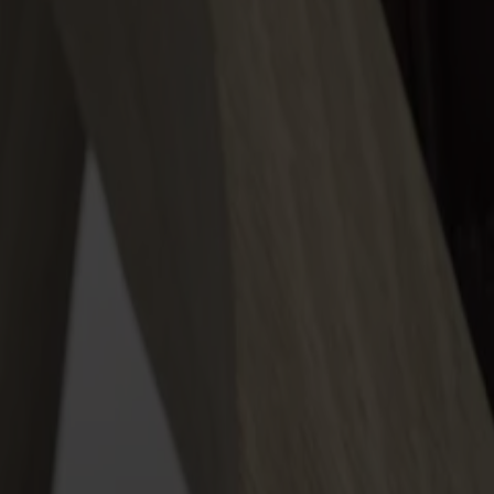
Möbler
Om oss
Bästsäljare
Formgivare
Om våra möbler
Svenska