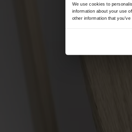
Förvaring
We use cookies to personalis
information about your use of
Skåp
other information that you’ve
Sideboard
Vitrinskåp
Hallmöbler
Krokar
Accessoarer
Dynor
Skötselvård
Reservdelar
Kollektioner
Lilla Åland
Miss Holly
Prima Vista
Pal
Småland