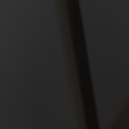
Träslag
Ek
Ytbehandling
Vitolja
Ytbehandling
Vitolja