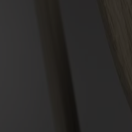
Alt
Stolar
Matbord
Stolab Professional
Hitta butik
Link Fåtölj
29 710 kr
Formgivare: Dan Ihreborn
Träslag
Ek