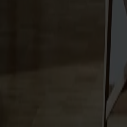
Träslag
Ek
Ytbehandling
Naturell olja
Ytbehandling
Naturell olja