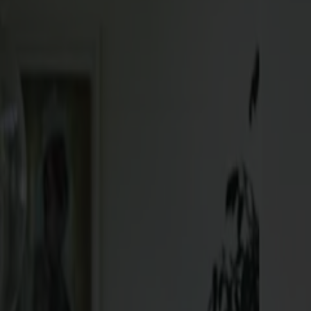
Möbler
Om oss
Bästsäljare
Formgivare
Om våra möbler
Svenska