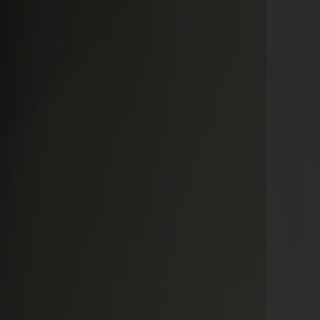
Varukorg
Massiva trämöbler tillverkade i Smålandsstenar