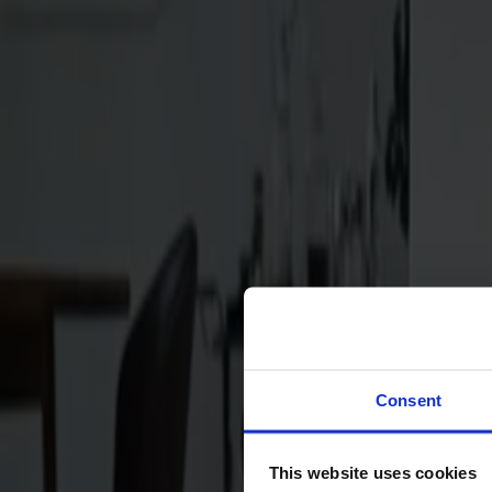
Svenska
Sittmöbler
Stolar
Barstolar
Pallar
Fåtöljer
Soffor
Fotpallar
Bord
Matbord
Soffbord
Consent
Satsbord
Tilläggsskivor / iläggsskivor
This website uses cookies