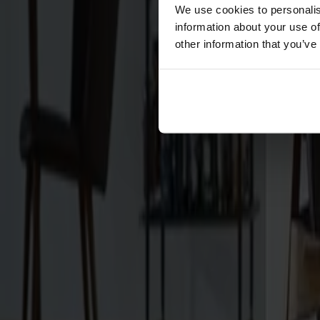
Förvaring
We use cookies to personalis
information about your use of
Skåp
other information that you’ve
Sideboard
Vitrinskåp
Hallmöbler
Krokar
Accessoarer
Dynor
Skötselvård
Reservdelar
Kollektioner
Lilla Åland
Miss Holly
Prima Vista
Pal
Småland