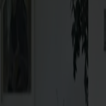
Möbler
Om oss
Bästsäljare
Formgivare
Om våra möbler
Stolab Professional
Hitta butik