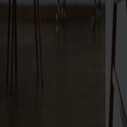
Alt
Stolar
Matbord
Stolab Professional
Hitta butik
Link Fåtölj
29 620 kr
Formgivare: Dan Ihreborn
Träslag
Ek