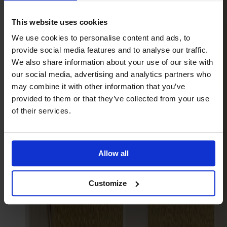
This website uses cookies
We use cookies to personalise content and ads, to
provide social media features and to analyse our traffic.
We also share information about your use of our site with
our social media, advertising and analytics partners who
Träslag
Björk
may combine it with other information that you’ve
provided to them or that they’ve collected from your use
of their services.
Allow all
Customize
Ytbehandling
Välj standard-ytbehandling | egen ytbehandling