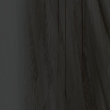
Sandö Stol
Prenumerera på vårt nyhetsbrev
Möbler
Kundservice
Om Stolab
Hitta butik
Reklamation & garanti