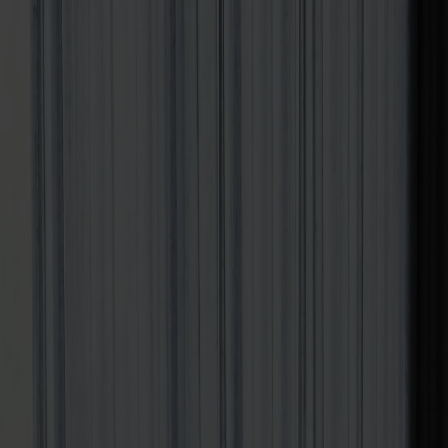
Varukorg
Under v.28 till och med v.31 har vi semesterstängt!