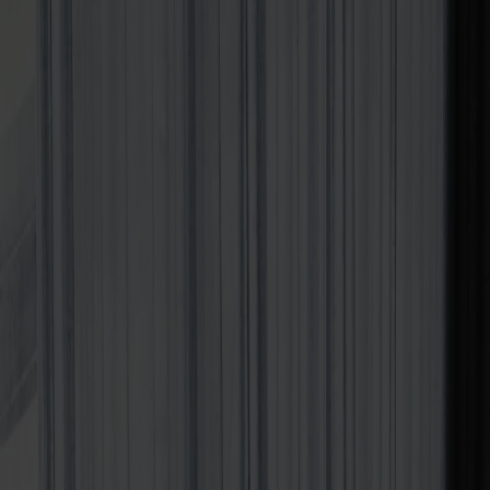
Möbler
Om oss
Bästsäljare
Formgivare
Om våra möbler
Svenska
Möbler