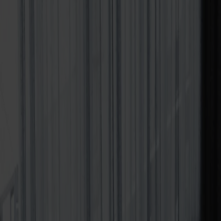
Om oss
Bästsäljare
Formgivare
Om våra möbler
Stolab Professional
Hitta butik
Svenska
Sittmöbler
Stolar
Barstolar
Pallar
Fåtöljer
Soffor
Fotpallar
Bord
Matbord
Soffbord