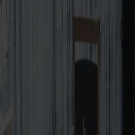
Satsbord
Tilläggsskivor / iläggsskivor
Förvaring
Skåp
Sideboard
Vitrinskåp
Hallmöbler
Krokar
Accessoarer
Dynor
Skötselvård
Reservdelar
Kollektioner
Lilla Åland
Miss Holly