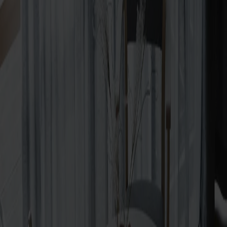
Prima Vista
Pal
Småland
Alt
Stolar
Matbord
Stolab Professional
Hitta butik
Keps karmstol
Ej tillgänglig online
Formgivare: Bo Armstrong
Träslag
Björk