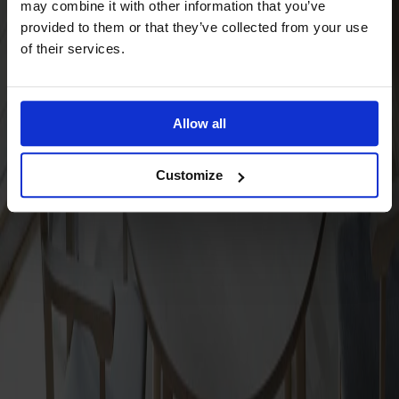
may combine it with other information that you’ve
Ytbehandling
Välj standard-ytbehandling | egen
provided to them or that they’ve collected from your use
ytbehandling
of their services.
Klädsel
Välj mellan tyg | läder | konstläder
Allow all
Klädsel
Välj mellan tyg | läder | konstläder
Customize
Alla Möbelfakta-produkter
Tillverkad av massivt trä
Tillverkad i Sverige
Tidlös design
Keps karmstol är formgiven för att tåla det mesta och har
blivit en trotjänare i Stolabs sortiment. Greppvänliga armstöd
med mjukt rundat avslut gör det lätt att ta sig i och ur stolen.
Kan kompletteras med extra långa armstöd. Fungerar utmärkt
i alla typer av miljöer. Tillverkad i Smålandsstenar.