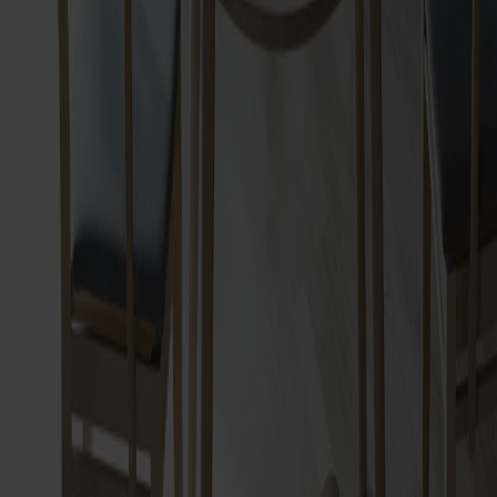
Visa mer
Frakt och garantier
Leveranstid: 6-8 veckor
Garanti: 10 år
Producerad i Småland
Material
Mått & dimensioner
Dela