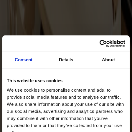
Consent
Details
About
This website uses cookies
We use cookies to personalise content and ads, to
Arka | Sittdyna
provide social media features and to analyse our traffic.
We also share information about your use of our site with
Fr.
2 950 kr
our social media, advertising and analytics partners who
may combine it with other information that you’ve
provided to them or that they’ve collected from your use