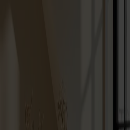
Varukorg
Massiva trämöbler tillverkade i Smålandsstenar