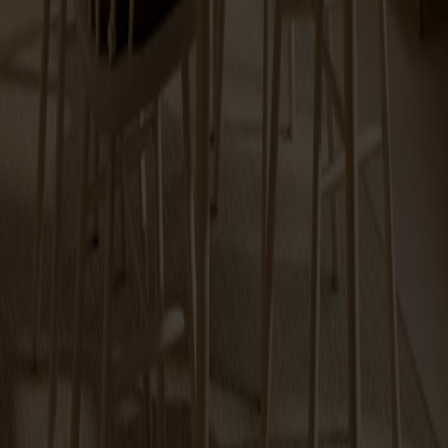
Lilla Åland Barnstol H52
Fr.
3 290 kr
+
3