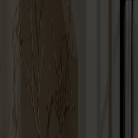
Möbler
Om oss
Bästsäljare
Formgivare
Om våra möbler
Svenska
Möbler