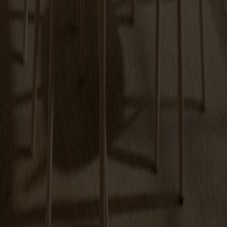
Lilla Åland Barnstol H33
Fr.
3 290 kr
+
3
Prenumerera på vårt nyhetsbrev
Möbler
Kundservice
Om Stolab
Hitta butik