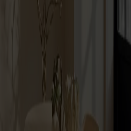
Om oss
Bästsäljare
Formgivare
Om våra möbler
Stolab Professional
Hitta butik
Svenska
Sittmöbler
Stolar
Barstolar
Pallar
Fåtöljer
Soffor
Fotpallar
Bord
Matbord
Soffbord