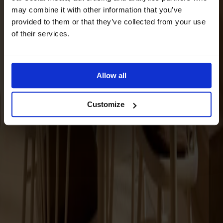
Prima Vista
may combine it with other information that you’ve
Pal
provided to them or that they’ve collected from your use
Småland
of their services.
Alt
Stolar
Matbord
Allow all
Stolab Professional
Hitta butik
Customize
Stiftelsen Siv & Carl
Malmstens minne
2 produkter
Filter