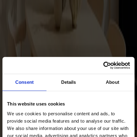
Satsbord
Tilläggsskivor / iläggsskivor
Förvaring
Skåp
Sideboard
Vitrinskåp
Hallmöbler
Krokar
Accessoarer
Consent
Details
About
Dynor
Skötselvård
Reservdelar
This website uses cookies
Kollektioner
We use cookies to personalise content and ads, to
provide social media features and to analyse our traffic.
Lilla Åland
We also share information about your use of our site with
Miss Holly
our social media, advertising and analytics partners who