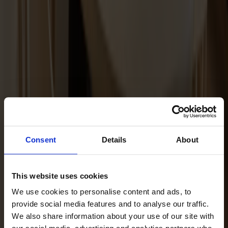
Consent
Details
About
This website uses cookies
We use cookies to personalise content and ads, to
provide social media features and to analyse our traffic.
We also share information about your use of our site with