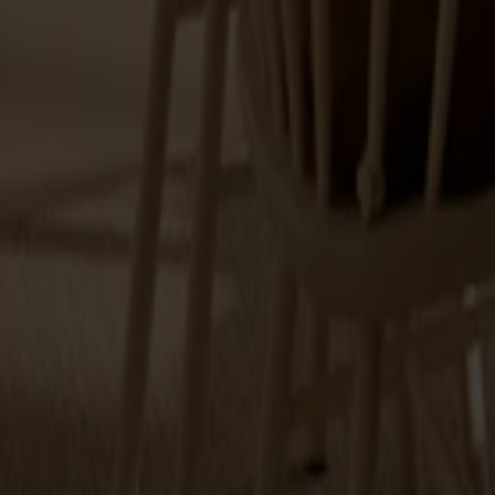
Alt
Stolar
Matbord
Stolab Professional
Hitta butik
Jonas Lindval
24 produkter
Filter