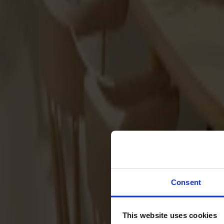
Svenska
Sittmöbler
Stolar
Barstolar
Pallar
Fåtöljer
Soffor
Fotpallar
Bord
Matbord
Soffbord
Consent
Satsbord
Tilläggsskivor / iläggsskivor
This website uses cookies