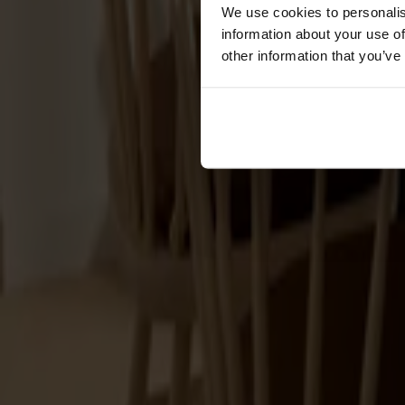
Förvaring
We use cookies to personalis
information about your use of
Skåp
other information that you’ve
Sideboard
Vitrinskåp
Hallmöbler
Krokar
Accessoarer
Dynor
Skötselvård
Reservdelar
Kollektioner
Lilla Åland
Miss Holly
Prima Vista
Pal
Småland