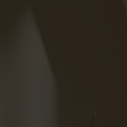
Varukorg
Under v.28 till och med v.31 har vi semesterstängt!