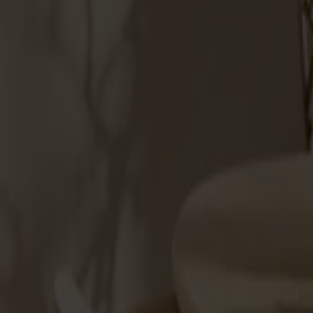
Möbler
Om oss
Bästsäljare
Formgivare
Om våra möbler
Stolab Professional
Hitta butik