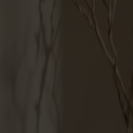
Möbler
Om oss
Bästsäljare
Formgivare
Om våra möbler
Svenska