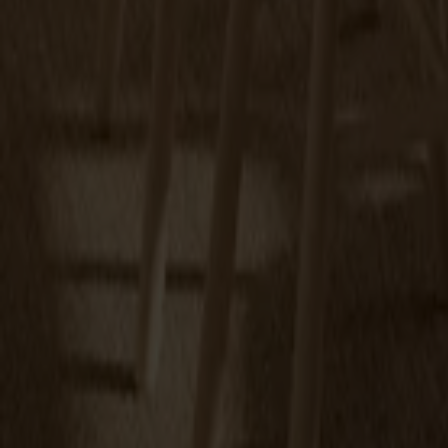
Tureen Satsbord Carrara
Fr.
10 990 kr