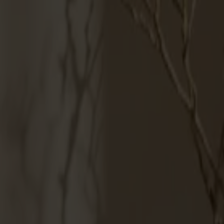
Möbler
Om oss
Bästsäljare
Formgivare
Om våra möbler
Svenska