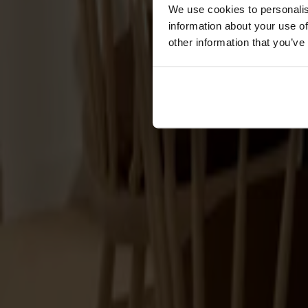
Förvaring
We use cookies to personalis
information about your use of
Skåp
other information that you’ve
Sideboard
Vitrinskåp
Hallmöbler
Krokar
Accessoarer
Dynor
Skötselvård
Reservdelar
Kollektioner
Lilla Åland
Miss Holly
Prima Vista
Pal
Småland