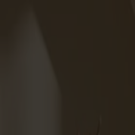
Varukorg
Under v.28 till och med v.31 har vi semesterstängt!