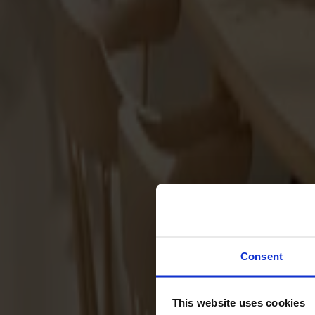
Svenska
Sittmöbler
Stolar
Barstolar
Pallar
Fåtöljer
Soffor
Fotpallar
Bord
Matbord
Soffbord
Consent
Satsbord
Tilläggsskivor / iläggsskivor
This website uses cookies