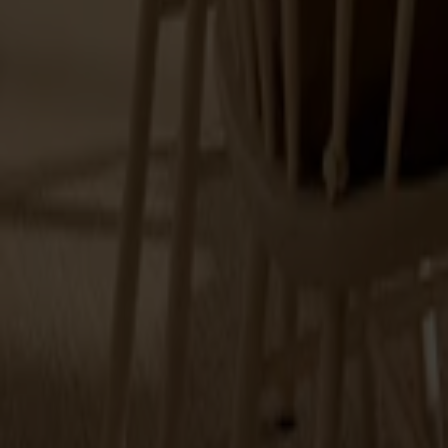
Alt
Stolar
Matbord
Stolab Professional
Hitta butik
Stolar
Upptäck Stolabs sortiment av stolar och pinnstolar i massivt t
vi stolar som håller över tid. I sortimentet finns allt från klassis
och utföranden för att hitta stolar som passar ditt hem.
36 produkter
Filter
(1)