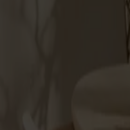
Möbler
Om oss
Bästsäljare
Formgivare
Om våra möbler
Stolab Professional
Hitta butik