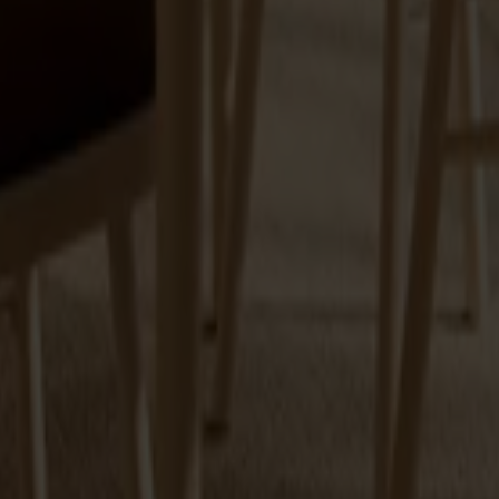
rä, tillverkade med omsorg i Smålandsstenar. Genom att kombinera
ka pinnstolar till moderna stolar för kök och matplats, inklusive des