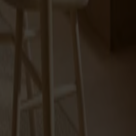
 gediget hantverk, hållbara material och tidlös design skapar
ignklassikern Lilla Åland. Välj bland olika träslag, ytbehandlingar