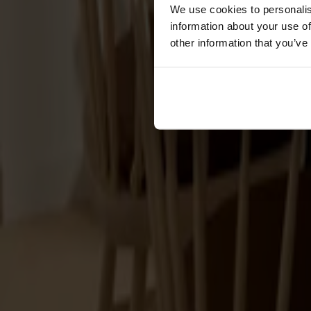
Förvaring
We use cookies to personalis
information about your use of
Skåp
other information that you’ve
Sideboard
Vitrinskåp
Hallmöbler
Krokar
Accessoarer
Dynor
Skötselvård
Reservdelar
Kollektioner
Lilla Åland
Miss Holly
Prima Vista
Pal
Småland