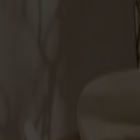
Möbler
Om oss
Bästsäljare
Formgivare
Om våra möbler
Stolab Professional
Hitta butik