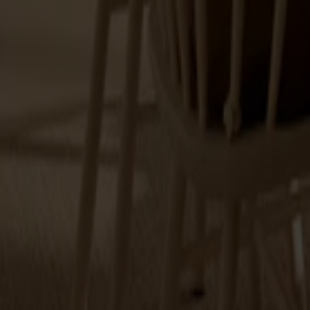
Alt
Stolar
Matbord
Stolab Professional
Hitta butik
Tilläggsskivor / iläggsskivor
Utforska Stolabs sortiment inom tilläggsskivor / iläggsskivor.
31 produkter
Filter
(1)