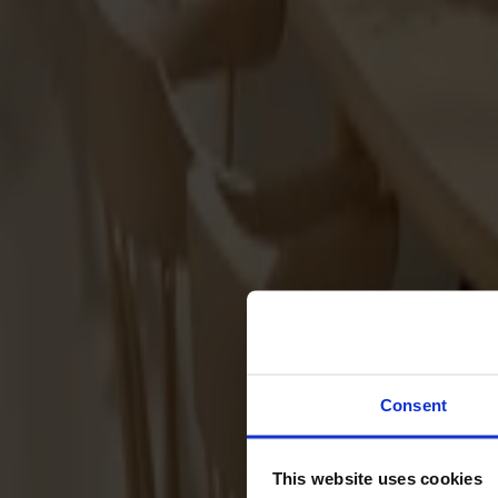
Svenska
Sittmöbler
Stolar
Barstolar
Pallar
Fåtöljer
Soffor
Fotpallar
Bord
Matbord
Soffbord
Consent
Satsbord
Tilläggsskivor / iläggsskivor
This website uses cookies