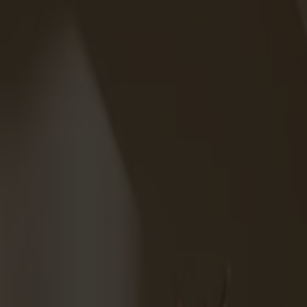
Varukorg
Under v.28 till och med v.31 har vi semesterstängt!