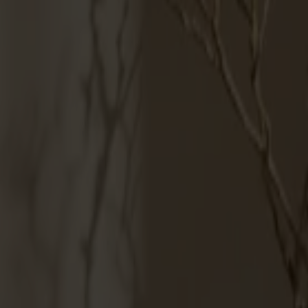
Möbler
Om oss
Bästsäljare
Formgivare
Om våra möbler
Svenska