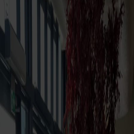
Möbler
Om oss
Bästsäljare
Formgivare
Om våra möbler
Svenska
Möbler